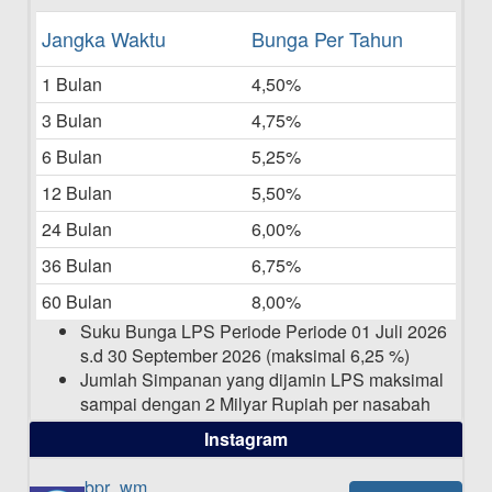
Daftar Pemenang Undian TAMASHA
Jangka Waktu
Bunga Per Tahun
Bulan Mei 2025
1 Bulan
4,50%
20-05-2025
3 Bulan
4,75%
Laporan Keuangan Berkelanjutan
06-05-2025
6 Bulan
5,25%
12 Bulan
5,50%
Daftar Pemenang Undian TAMASHA
Bulan April 2025
24 Bulan
6,00%
15-04-2025
36 Bulan
6,75%
Pengumuman Nama Baru Perusahaan
60 Bulan
8,00%
03-03-2025
Suku Bunga LPS Periode Periode 01 Juli 2026
s.d 30 September 2026 (maksimal 6,25 %)
Jumlah Simpanan yang dijamin LPS maksimal
sampai dengan 2 Milyar Rupiah per nasabah
dalam satu bank
Instagram
bpr_wm