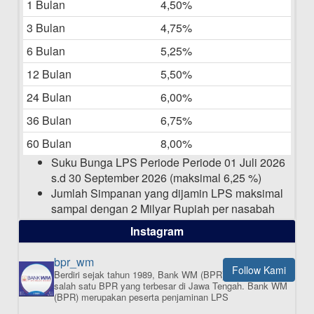
1 Bulan
4,50%
20-05-2025
3 Bulan
4,75%
Laporan Keuangan Berkelanjutan
06-05-2025
6 Bulan
5,25%
12 Bulan
5,50%
Daftar Pemenang Undian TAMASHA
Bulan April 2025
24 Bulan
6,00%
15-04-2025
36 Bulan
6,75%
Pengumuman Nama Baru Perusahaan
60 Bulan
8,00%
03-03-2025
Suku Bunga LPS Periode Periode 01 Juli 2026
s.d 30 September 2026 (maksimal 6,25 %)
Jumlah Simpanan yang dijamin LPS maksimal
sampai dengan 2 Milyar Rupiah per nasabah
dalam satu bank
Instagram
bpr_wm
Follow Kami
Berdiri sejak tahun 1989, Bank WM (BPR) merupakan
ISI APLIKASI SEKARANG
salah satu BPR yang terbesar di Jawa Tengah.
Bank WM
(BPR) merupakan peserta penjaminan LPS