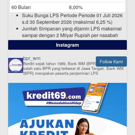
Pengumuman Nama Baru Perusahaan
60 Bulan
8,00%
03-03-2025
Suku Bunga LPS Periode Periode 01 Juli 2026
s.d 30 September 2026 (maksimal 6,25 %)
Jumlah Simpanan yang dijamin LPS maksimal
sampai dengan 2 Milyar Rupiah per nasabah
dalam satu bank
Instagram
bpr_wm
Follow Kami
Berdiri sejak tahun 1989, Bank WM (BPR) merupakan
ISI APLIKASI SEKARANG
salah satu BPR yang terbesar di Jawa Tengah.
Bank WM
(BPR) merupakan peserta penjaminan LPS