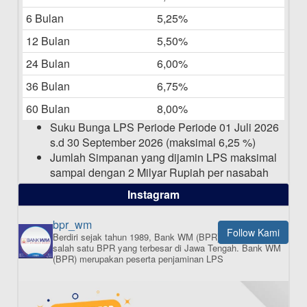
Laporan Keuangan Berkelanjutan
06-05-2025
6 Bulan
5,25%
12 Bulan
5,50%
Daftar Pemenang Undian TAMASHA
Bulan April 2025
24 Bulan
6,00%
15-04-2025
36 Bulan
6,75%
Pengumuman Nama Baru Perusahaan
60 Bulan
8,00%
03-03-2025
Suku Bunga LPS Periode Periode 01 Juli 2026
s.d 30 September 2026 (maksimal 6,25 %)
Jumlah Simpanan yang dijamin LPS maksimal
sampai dengan 2 Milyar Rupiah per nasabah
dalam satu bank
Instagram
bpr_wm
Follow Kami
Berdiri sejak tahun 1989, Bank WM (BPR) merupakan
ISI APLIKASI SEKARANG
salah satu BPR yang terbesar di Jawa Tengah.
Bank WM
(BPR) merupakan peserta penjaminan LPS