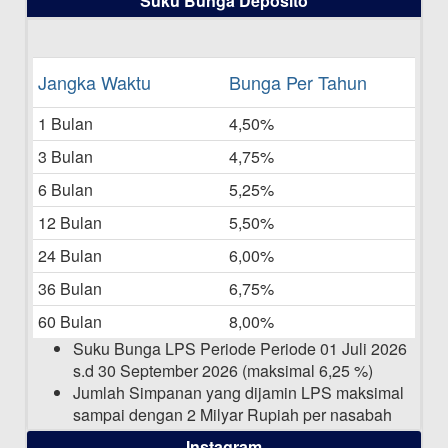
Suku Bunga Deposito
Bulan Juni 2025
16-06-2025
Daftar Pemenang Undian TAMASHA
Jangka Waktu
Bunga Per Tahun
Bulan Mei 2025
1 Bulan
4,50%
20-05-2025
3 Bulan
4,75%
Laporan Keuangan Berkelanjutan
06-05-2025
6 Bulan
5,25%
12 Bulan
5,50%
Daftar Pemenang Undian TAMASHA
Bulan April 2025
24 Bulan
6,00%
15-04-2025
36 Bulan
6,75%
Pengumuman Nama Baru Perusahaan
60 Bulan
8,00%
03-03-2025
Suku Bunga LPS Periode Periode 01 Juli 2026
s.d 30 September 2026 (maksimal 6,25 %)
Jumlah Simpanan yang dijamin LPS maksimal
sampai dengan 2 Milyar Rupiah per nasabah
dalam satu bank
Instagram