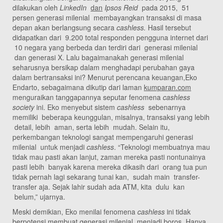
dilakukan oleh
LinkedIn
dan
Ipsos
Reid
pada 2015, 51
persen generasi milenial membayangkan transaksi di masa
depan akan berlangsung secara
cashless.
Hasil tersebut
didapatkan dari 9.200 total responden pengguna internet dari
10 negara yang berbeda dan terdiri dari generasi milenial
dan generasi X. Lalu bagaimanakah generasi milenial
seharusnya bersikap dalam menghadapi perubahan gaya
dalam bertransaksi ini? Menurut perencana keuangan,Eko
Endarto, sebagaimana dikutip dari laman
kumparan.com
menguraikan tanggapannya seputar fenomena
cashless
society
ini. Eko menyebut sistem
cash
less
sebenarnya
memiliki beberapa keunggulan, misalnya, transaksi yang lebih
detail, lebih aman, serta lebih mudah. Selain itu,
perkembangan teknologi sangat mempengaruhi generasi
milenial untuk menjadi
cashless
. “Teknologi membuatnya mau
tidak mau pasti akan lanjut, zaman mereka pasti nontunainya
pasti lebih banyak karena mereka dikasih dari orang tua pun
tidak pernah lagi sekarang tunai kan, sudah main transfer-
transfer aja. Sejak lahir sudah ada ATM, kita dulu kan
belum,” ujarnya.
Meski demikian, Eko menilai fenomena
cashless
ini tidak
berpotensi membuat generasi milenial menjadi boros. Hanya