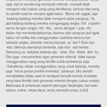
saja, hal ini cenderung membuat milenial menjadi tidak
mengerti nilai (
value
) uang yang dimilikinya, karena nilai uang
itu sendiri saat ini menjadi agak kabur. “Boros sih nggak, tapi
kadang-kadang mereka tidak mengerti
value
uangnya. Ya,
jadi kadang-kadang mereka menganggap angka 100 (rupiah)
sama dengan angka 100 ribu, sama dengan 1 juta nih,
dalam hal membelanjakannya, karena nilai uangnya jadi agak
kabur nih ketika kita menggunakan
cashless
karena kan
sekadar angka, sekedar nolnya banyak, ya kan? Dulu kan
kita bikinnya warnanya berbeda, ada koin ada kertas.
Sekarang ya sekadar belanja aja,” jelas Eko. Maka dari itu,
Eko juga menyarankan agar generasi milenial tidak hanya
menggunakan uang yang dimiliki untuk berbelanja saja.
“Sebaiknya, selain menggunakan uang untuk belanja, mereka
juga harus punya produk investasi,” jelasnya. Eko sendiri
menjelaskan kalau saat ini terdapat banyak bentuk investasi
yang bisa dimiliki oleh generasi milenial dengan cukup mudah.
Beberapa di antaranya seperti tabungan berjangka, bermain
saham online, reksa dana, serta membeli emas. [LAU]