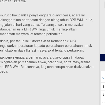
 rumah,” katanya.
nurut pihak panitia penyelenggara
outing class
, acara ini
selenggarakan bertepatan dengan ulang tahun BPR WM ke-25,
ng jatuh di hari yang sama. Tujuannya, selain merayakan
rtambahan usia BPR WM, juga untuk meningkatkan
12
mahaman masyarakat tentang perbankan.
rlebih, per tahun ini, Otoritas Jasa Keuangan (OJK)
ngeluarkan peraturan kepada perusahaan-perusahaan untuk
ningkatkan daya literasi masyarakat tentang perbankan.
hak penyelenggara berharap acara
outing class
ini dapat
ningkatkan pemahaman
siswa, orang tua, serta masyarakat
ngenal BPR WM. Rencananya, kegiatan serupa akan dilaksanakan
beda.
J
1
3
6