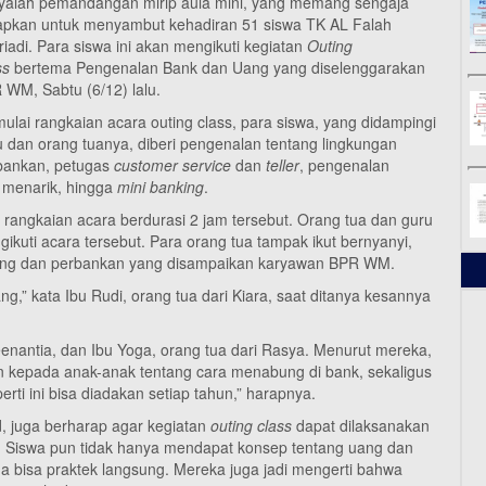
yalah pemandangan mirip aula mini, yang memang sengaja
iapkan untuk menyambut kehadiran 51 siswa TK AL Falah
iadi. Para siswa ini akan mengikuti kegiatan
Outing
ss
bertema Pengenalan Bank dan Uang yang diselenggarakan
 WM, Sabtu (6/12) lalu.
ulai rangkaian acara outing class, para siswa, yang didampingi
u dan orang tuanya, diberi pengenalan tentang lingkungan
bankan, petugas
customer service
dan
teller
, pengenalan
menarik, hingga
mini banking
.
 rangkaian acara berdurasi 2 jam tersebut. Orang tua dan guru
uti acara tersebut. Para orang tua tampak ikut bernyanyi,
uang dan perbankan yang disampaikan karyawan BPR WM.
g,” kata Ibu Rudi, orang tua dari Kiara, saat ditanya kesannya
eenantia, dan Ibu Yoga, orang tua dari Rasya. Menurut mereka,
kepada anak-anak tentang cara menabung di bank, sekaligus
ti ini bisa diadakan setiap tahun,” harapnya.
, juga berharap agar kegiatan
outing class
dapat dilaksanakan
a. Siswa pun tidak hanya mendapat konsep tentang uang dan
uga bisa praktek langsung. Mereka juga jadi mengerti bahwa