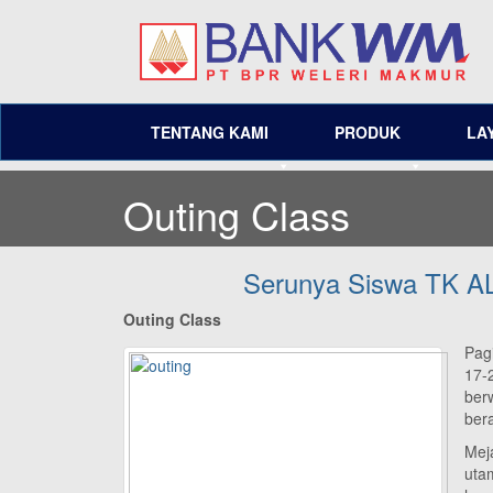
TENTANG KAMI
PRODUK
LA
Outing Class
Serunya Siswa TK AL
Outing Class
Pag
17-
ber
ber
Mej
utam