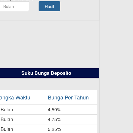
TAMASHA Bulan Agustus 2025
Hasil
19-08-2025
Pengumuman Tutup Kantor
Kantor Cabang Pati 13 Agustus
2025
-08-2025
Daftar Pemenang Undian
TAMASHA Bulan Juli 2025
16-07-2025
Suku Bunga Deposito
Daftar Pemenang Undian
TAMASHA Bulan Juni 2025
16-06-2025
angka Waktu
Bunga Per Tahun
Daftar Pemenang Undian
 Bulan
TAMASHA Bulan Mei 2025
4,50%
20-05-2025
 Bulan
4,75%
Laporan Keuangan Berkelanjutan
 Bulan
5,25%