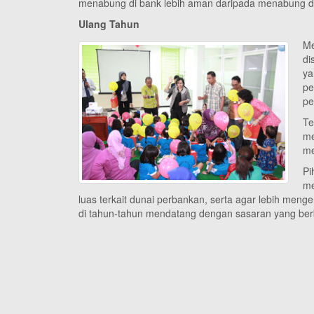
menabung di bank lebih aman daripada menabung di
Ulang Tahun
Me
di
ya
pe
pe
Te
me
me
Pi
me
luas terkait dunai perbankan, serta agar lebih me
di tahun-tahun mendatang dengan sasaran yang ber