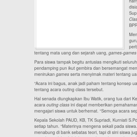
han
dis
Supr
Cla
BPR
Mem
gur
per
tentang mata uang dan sejarah uang,
games-games
Para siswa tampak begitu antusias mengikuti seluruh
pendamping pun ikut gembira dan bersemangat mengik
menirukan
games
serta menyimak materi tentang 
“Acara ini bagus, anak jadi paham tentang konsep uan
tentang acara outing class tersebut.
Hal senada diungkapkan Ibu Watik, orang tua dari K
acara
outing class
ini dapat memberikan pemahaman 
mengajari siswa untuk berhemat. “Semoga acara seper
Kepala Sekolah PAUD, KB, TK Supriadi, Kurniati S.Pd
setiap tahun. “Materinya mengena sekali pada sisw
menabung di bank sebatas teori, tapi di sini siswa j