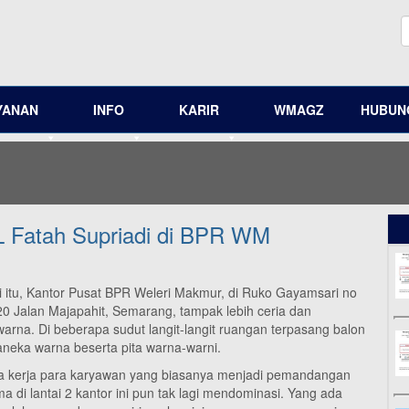
YANAN
INFO
KARIR
WMAGZ
HUBUNG
 Fatah Supriadi di BPR WM
i itu, Kantor Pusat BPR Weleri Makmur, di Ruko Gayamsari no
20 Jalan Majapahit, Semarang, tampak lebih ceria dan
warna. Di beberapa sudut langit-langit ruangan terpasang balon
aneka warna beserta pita warna-warni.
a kerja para karyawan yang biasanya menjadi pemandangan
a di lantai 2 kantor ini pun tak lagi mendominasi. Yang ada