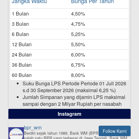
Jangka Waktu
Bunga Per Tahun
Bulan Mei 2025
1 Bulan
4,50%
20-05-2025
3 Bulan
4,75%
Laporan Keuangan Berkelanjutan
06-05-2025
6 Bulan
5,25%
12 Bulan
5,50%
Daftar Pemenang Undian TAMASHA
Bulan April 2025
24 Bulan
6,00%
15-04-2025
36 Bulan
6,75%
Pengumuman Nama Baru Perusahaan
60 Bulan
8,00%
03-03-2025
Suku Bunga LPS Periode Periode 01 Juli 2026
s.d 30 September 2026 (maksimal 6,25 %)
Jumlah Simpanan yang dijamin LPS maksimal
sampai dengan 2 Milyar Rupiah per nasabah
dalam satu bank
Instagram
bpr_wm
Follow Kami
Berdiri sejak tahun 1989, Bank WM (BPR) merupakan
ISI APLIKASI SEKARANG
salah satu BPR yang terbesar di Jawa Tengah.
Bank WM