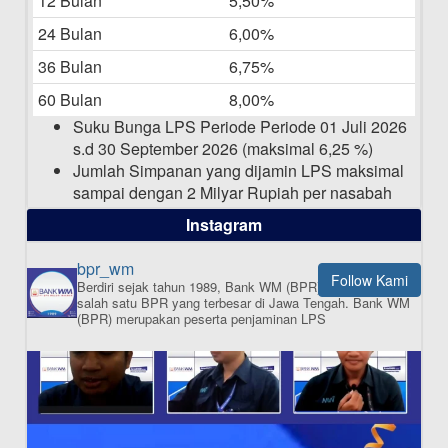
12 Bulan
5,50%
Daftar Pemenang Undian TAMASHA
Bulan April 2025
24 Bulan
6,00%
15-04-2025
36 Bulan
6,75%
Pengumuman Nama Baru Perusahaan
60 Bulan
8,00%
03-03-2025
Suku Bunga LPS Periode Periode 01 Juli 2026
s.d 30 September 2026 (maksimal 6,25 %)
Jumlah Simpanan yang dijamin LPS maksimal
sampai dengan 2 Milyar Rupiah per nasabah
dalam satu bank
Instagram
bpr_wm
Follow Kami
Berdiri sejak tahun 1989, Bank WM (BPR) merupakan
ISI APLIKASI SEKARANG
salah satu BPR yang terbesar di Jawa Tengah.
Bank WM
(BPR) merupakan peserta penjaminan LPS