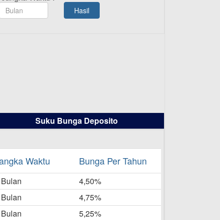
TAMASHA Bulan Agustus 2025
Hasil
19-08-2025
Pengumuman Tutup Kantor
Kantor Cabang Pati 13 Agustus
2025
-08-2025
Daftar Pemenang Undian
TAMASHA Bulan Juli 2025
16-07-2025
Suku Bunga Deposito
Daftar Pemenang Undian
TAMASHA Bulan Juni 2025
16-06-2025
angka Waktu
Bunga Per Tahun
Daftar Pemenang Undian
 Bulan
TAMASHA Bulan Mei 2025
4,50%
20-05-2025
 Bulan
4,75%
Laporan Keuangan Berkelanjutan
 Bulan
5,25%