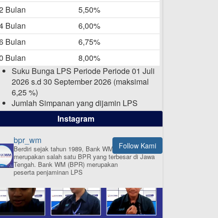
-05-2025
2 Bulan
5,50%
Daftar Pemenang Undian
4 Bulan
6,00%
TAMASHA Bulan April 2025
6 Bulan
6,75%
15-04-2025
0 Bulan
8,00%
Pengumuman Nama Baru
Suku Bunga LPS Periode Periode 01 Juli
Perusahaan
2026 s.d 30 September 2026 (maksimal
03-03-2025
6,25 %)
Jumlah Simpanan yang dijamin LPS
maksimal sampai dengan 2 Milyar Rupiah
Instagram
per nasabah dalam satu bank
bpr_wm
Follow Kami
Berdiri sejak tahun 1989, Bank WM (BPR)
merupakan salah satu BPR yang terbesar di Jawa
ISI APLIKASI SEKARANG
Tengah.
Bank WM (BPR) merupakan
peserta penjaminan LPS