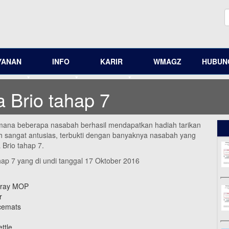
YANAN
INFO
KARIR
WMAGZ
HUBUNG
 Brio tahap 7
dimana beberapa nasabah berhasil mendapatkan hadiah tarikan
h sangat antusias, terbukti dengan banyaknya nasabah yang
Brio tahap 7.
hap 7 yang di undi tanggal 17 Oktober 2016
pray MOP
r
acemats
ttle