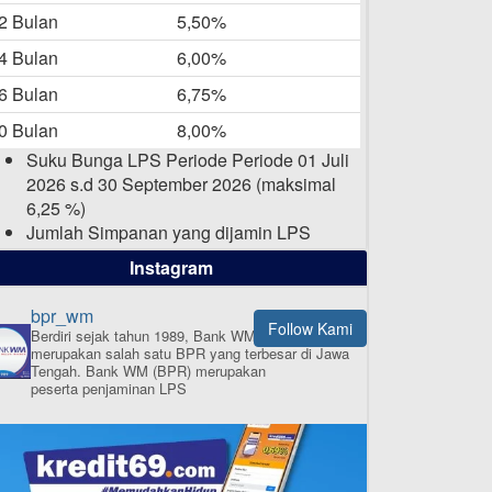
-05-2025
2 Bulan
5,50%
Daftar Pemenang Undian
4 Bulan
6,00%
TAMASHA Bulan April 2025
6 Bulan
6,75%
15-04-2025
0 Bulan
8,00%
Pengumuman Nama Baru
Suku Bunga LPS Periode Periode 01 Juli
Perusahaan
2026 s.d 30 September 2026 (maksimal
03-03-2025
6,25 %)
Jumlah Simpanan yang dijamin LPS
maksimal sampai dengan 2 Milyar Rupiah
Instagram
per nasabah dalam satu bank
bpr_wm
Follow Kami
Berdiri sejak tahun 1989, Bank WM (BPR)
merupakan salah satu BPR yang terbesar di Jawa
ISI APLIKASI SEKARANG
Tengah.
Bank WM (BPR) merupakan
peserta penjaminan LPS