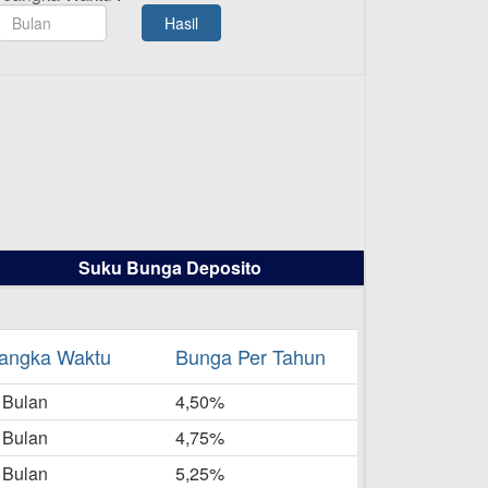
TAMASHA Bulan Agustus 2025
Hasil
19-08-2025
Pengumuman Tutup Kantor
Kantor Cabang Pati 13 Agustus
2025
-08-2025
Daftar Pemenang Undian
TAMASHA Bulan Juli 2025
16-07-2025
Suku Bunga Deposito
Daftar Pemenang Undian
TAMASHA Bulan Juni 2025
16-06-2025
angka Waktu
Bunga Per Tahun
Daftar Pemenang Undian
 Bulan
TAMASHA Bulan Mei 2025
4,50%
20-05-2025
 Bulan
4,75%
Laporan Keuangan Berkelanjutan
 Bulan
5,25%