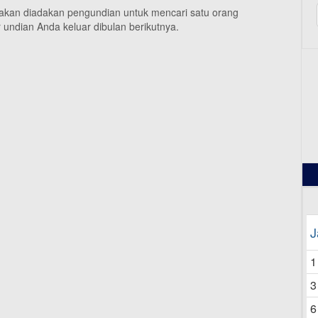
 akan diadakan pengundian untuk mencari satu orang
undian Anda keluar dibulan berikutnya.
12
J
1
3
6