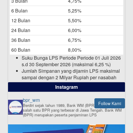
3 Bulan
4,75%
Laporan Keuangan Berkelanjutan
06-05-2025
6 Bulan
5,25%
12 Bulan
5,50%
Daftar Pemenang Undian TAMASHA
Bulan April 2025
24 Bulan
6,00%
15-04-2025
36 Bulan
6,75%
Pengumuman Nama Baru Perusahaan
60 Bulan
8,00%
03-03-2025
Suku Bunga LPS Periode Periode 01 Juli 2026
s.d 30 September 2026 (maksimal 6,25 %)
Jumlah Simpanan yang dijamin LPS maksimal
sampai dengan 2 Milyar Rupiah per nasabah
dalam satu bank
Instagram
bpr_wm
Follow Kami
Berdiri sejak tahun 1989, Bank WM (BPR) merupakan
ISI APLIKASI SEKARANG
salah satu BPR yang terbesar di Jawa Tengah.
Bank WM
(BPR) merupakan peserta penjaminan LPS