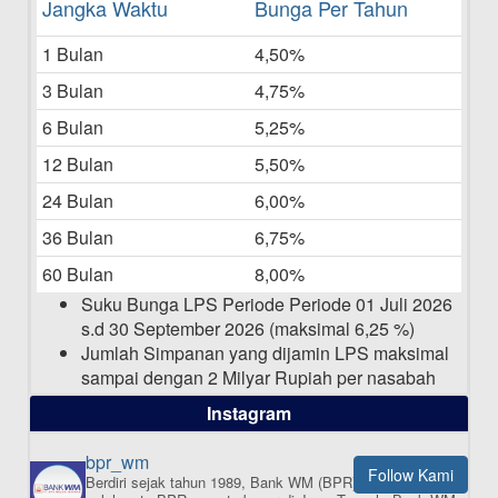
Daftar Pemenang Undian TAMASHA
Jangka Waktu
Bunga Per Tahun
Bulan Mei 2025
1 Bulan
4,50%
20-05-2025
3 Bulan
4,75%
Laporan Keuangan Berkelanjutan
06-05-2025
6 Bulan
5,25%
12 Bulan
5,50%
Daftar Pemenang Undian TAMASHA
Bulan April 2025
24 Bulan
6,00%
15-04-2025
36 Bulan
6,75%
Pengumuman Nama Baru Perusahaan
60 Bulan
8,00%
03-03-2025
Suku Bunga LPS Periode Periode 01 Juli 2026
s.d 30 September 2026 (maksimal 6,25 %)
Jumlah Simpanan yang dijamin LPS maksimal
sampai dengan 2 Milyar Rupiah per nasabah
dalam satu bank
Instagram
bpr_wm
Follow Kami
Berdiri sejak tahun 1989, Bank WM (BPR) merupakan
ISI APLIKASI SEKARANG