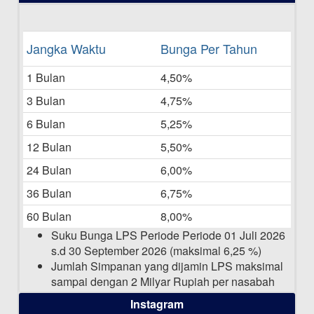
Bulan Juni 2025
16-06-2025
Daftar Pemenang Undian TAMASHA
Jangka Waktu
Bunga Per Tahun
Bulan Mei 2025
1 Bulan
4,50%
20-05-2025
3 Bulan
4,75%
Laporan Keuangan Berkelanjutan
06-05-2025
6 Bulan
5,25%
12 Bulan
5,50%
Daftar Pemenang Undian TAMASHA
Bulan April 2025
24 Bulan
6,00%
15-04-2025
36 Bulan
6,75%
Pengumuman Nama Baru Perusahaan
60 Bulan
8,00%
03-03-2025
Suku Bunga LPS Periode Periode 01 Juli 2026
s.d 30 September 2026 (maksimal 6,25 %)
Jumlah Simpanan yang dijamin LPS maksimal
sampai dengan 2 Milyar Rupiah per nasabah
dalam satu bank
Instagram