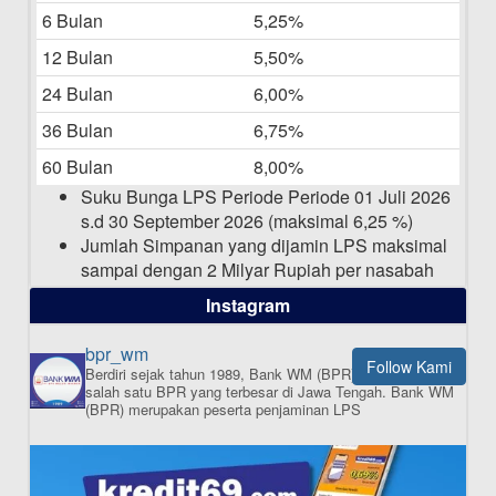
06-05-2025
6 Bulan
5,25%
12 Bulan
5,50%
Daftar Pemenang Undian TAMASHA
Bulan April 2025
24 Bulan
6,00%
15-04-2025
36 Bulan
6,75%
Pengumuman Nama Baru Perusahaan
60 Bulan
8,00%
03-03-2025
Suku Bunga LPS Periode Periode 01 Juli 2026
s.d 30 September 2026 (maksimal 6,25 %)
Jumlah Simpanan yang dijamin LPS maksimal
sampai dengan 2 Milyar Rupiah per nasabah
dalam satu bank
Instagram
bpr_wm
Follow Kami
Berdiri sejak tahun 1989, Bank WM (BPR) merupakan
ISI APLIKASI SEKARANG
salah satu BPR yang terbesar di Jawa Tengah.
Bank WM
(BPR) merupakan peserta penjaminan LPS