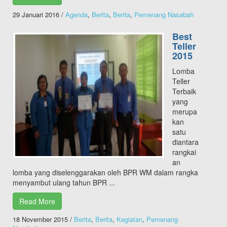
29 Januari 2016
/
Agenda
,
Berita
,
Berita
,
Pemenang Nasabah
Best
Teller
2015
Lomba
Teller
Terbaik
yang
merupa
kan
satu
diantara
rangkai
an
lomba yang diselenggarakan oleh BPR WM dalam rangka
menyambut ulang tahun BPR ...
Read More
18 November 2015
/
Berita
,
Berita
,
Kegiatan
,
Pemenang