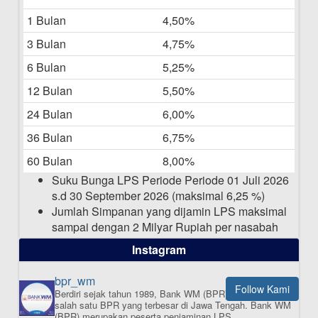
Bulan Mei 2025
1 Bulan
4,50%
20-05-2025
3 Bulan
4,75%
Laporan Keuangan Berkelanjutan
06-05-2025
6 Bulan
5,25%
12 Bulan
5,50%
Daftar Pemenang Undian TAMASHA
Bulan April 2025
24 Bulan
6,00%
15-04-2025
36 Bulan
6,75%
Pengumuman Nama Baru Perusahaan
60 Bulan
8,00%
03-03-2025
Suku Bunga LPS Periode Periode 01 Juli 2026
s.d 30 September 2026 (maksimal 6,25 %)
Jumlah Simpanan yang dijamin LPS maksimal
sampai dengan 2 Milyar Rupiah per nasabah
dalam satu bank
Instagram
bpr_wm
Follow Kami
Berdiri sejak tahun 1989, Bank WM (BPR) merupakan
ISI APLIKASI SEKARANG
salah satu BPR yang terbesar di Jawa Tengah.
Bank WM
(BPR) merupakan peserta penjaminan LPS