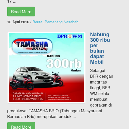
17 ...
Read More
18 April 2016
/
Berita
,
Pemenang Nasabah
Nabung
300 ribu
per
bulan
dapat
Mobil
Sebagai
BPR dengan
integritas
tinggi, BPR
WM selalu
membuat
gebrakan di
produknya. TAMASHA BRIO (Tabungan Masyarakat
Berhadiah Brio) merupakan produk ...
Read More