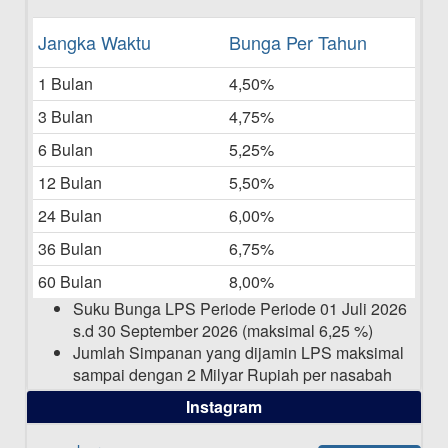
Daftar Pemenang Undian TAMASHA
Jangka Waktu
Bunga Per Tahun
Bulan Mei 2025
1 Bulan
4,50%
20-05-2025
3 Bulan
4,75%
Laporan Keuangan Berkelanjutan
06-05-2025
6 Bulan
5,25%
12 Bulan
5,50%
Daftar Pemenang Undian TAMASHA
Bulan April 2025
24 Bulan
6,00%
15-04-2025
36 Bulan
6,75%
Pengumuman Nama Baru Perusahaan
60 Bulan
8,00%
03-03-2025
Suku Bunga LPS Periode Periode 01 Juli 2026
s.d 30 September 2026 (maksimal 6,25 %)
Jumlah Simpanan yang dijamin LPS maksimal
sampai dengan 2 Milyar Rupiah per nasabah
dalam satu bank
Instagram