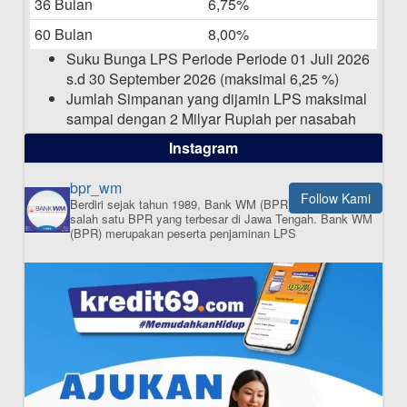
36 Bulan
6,75%
Pengumuman Nama Baru Perusahaan
60 Bulan
8,00%
03-03-2025
Suku Bunga LPS Periode Periode 01 Juli 2026
s.d 30 September 2026 (maksimal 6,25 %)
Jumlah Simpanan yang dijamin LPS maksimal
sampai dengan 2 Milyar Rupiah per nasabah
dalam satu bank
Instagram
bpr_wm
Follow Kami
Berdiri sejak tahun 1989, Bank WM (BPR) merupakan
ISI APLIKASI SEKARANG
salah satu BPR yang terbesar di Jawa Tengah.
Bank WM
(BPR) merupakan peserta penjaminan LPS