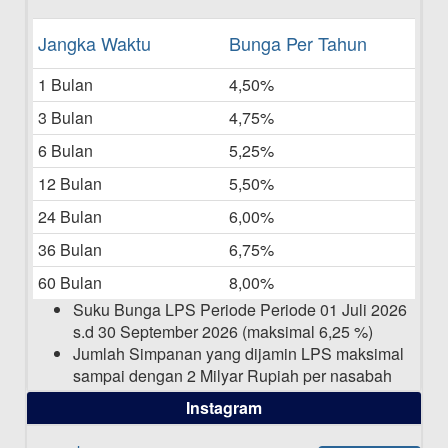
Daftar Pemenang Undian TAMASHA
Jangka Waktu
Bunga Per Tahun
Bulan Mei 2025
1 Bulan
4,50%
20-05-2025
3 Bulan
4,75%
Laporan Keuangan Berkelanjutan
06-05-2025
6 Bulan
5,25%
12 Bulan
5,50%
Daftar Pemenang Undian TAMASHA
Bulan April 2025
24 Bulan
6,00%
15-04-2025
36 Bulan
6,75%
Pengumuman Nama Baru Perusahaan
60 Bulan
8,00%
03-03-2025
Suku Bunga LPS Periode Periode 01 Juli 2026
s.d 30 September 2026 (maksimal 6,25 %)
Jumlah Simpanan yang dijamin LPS maksimal
sampai dengan 2 Milyar Rupiah per nasabah
dalam satu bank
Instagram