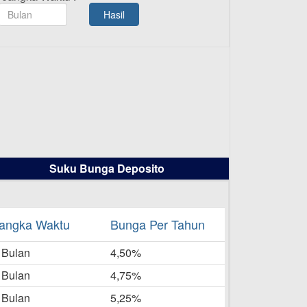
TAMASHA Bulan Agustus 2025
Hasil
19-08-2025
Pengumuman Tutup Kantor
Kantor Cabang Pati 13 Agustus
2025
-08-2025
Daftar Pemenang Undian
TAMASHA Bulan Juli 2025
16-07-2025
Suku Bunga Deposito
Daftar Pemenang Undian
TAMASHA Bulan Juni 2025
16-06-2025
angka Waktu
Bunga Per Tahun
Daftar Pemenang Undian
 Bulan
TAMASHA Bulan Mei 2025
4,50%
20-05-2025
 Bulan
4,75%
Laporan Keuangan Berkelanjutan
 Bulan
5,25%