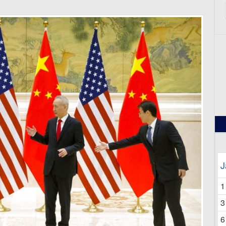
12
J
1
3
6