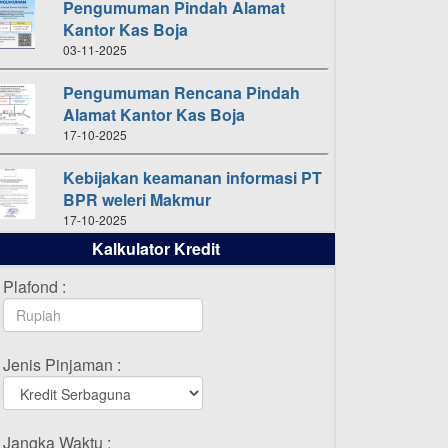
Pengumuman Pindah Alamat
Kantor Kas Boja
03-11-2025
Pengumuman Rencana Pindah
Alamat Kantor Kas Boja
17-10-2025
Kebijakan keamanan informasi PT
BPR weleri Makmur
17-10-2025
Kalkulator Kredit
Daftar Pemenang Undian
TAMASHA Bulan Oktober 2025
Plafond :
16-10-2025
Daftar Pemenang Undian
Jenis Pinjaman :
TAMASHA Bulan September 2025
20-09-2025
Daftar Pemenang Undian
Jangka Waktu :