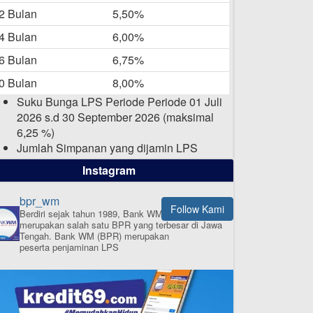
-05-2025
2 Bulan
5,50%
Daftar Pemenang Undian
4 Bulan
6,00%
TAMASHA Bulan April 2025
6 Bulan
6,75%
15-04-2025
0 Bulan
8,00%
Pengumuman Nama Baru
Suku Bunga LPS Periode Periode 01 Juli
Perusahaan
2026 s.d 30 September 2026 (maksimal
03-03-2025
6,25 %)
Jumlah Simpanan yang dijamin LPS
maksimal sampai dengan 2 Milyar Rupiah
Instagram
per nasabah dalam satu bank
bpr_wm
Follow Kami
Berdiri sejak tahun 1989, Bank WM (BPR)
merupakan salah satu BPR yang terbesar di Jawa
ISI APLIKASI SEKARANG
Tengah.
Bank WM (BPR) merupakan
peserta penjaminan LPS