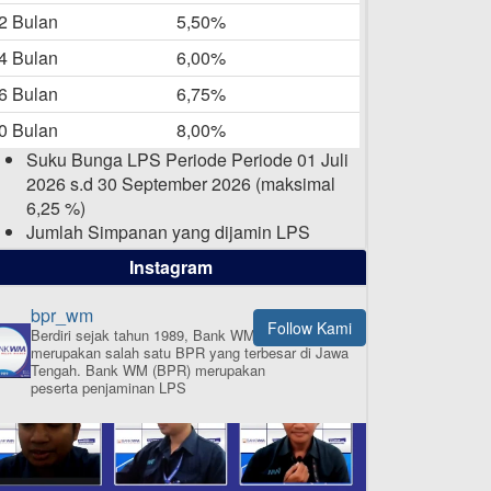
-05-2025
2 Bulan
5,50%
Daftar Pemenang Undian
4 Bulan
6,00%
TAMASHA Bulan April 2025
6 Bulan
6,75%
15-04-2025
0 Bulan
8,00%
Pengumuman Nama Baru
Suku Bunga LPS Periode Periode 01 Juli
Perusahaan
2026 s.d 30 September 2026 (maksimal
03-03-2025
6,25 %)
Jumlah Simpanan yang dijamin LPS
maksimal sampai dengan 2 Milyar Rupiah
Instagram
per nasabah dalam satu bank
bpr_wm
Follow Kami
Berdiri sejak tahun 1989, Bank WM (BPR)
merupakan salah satu BPR yang terbesar di Jawa
ISI APLIKASI SEKARANG
Tengah.
Bank WM (BPR) merupakan
peserta penjaminan LPS