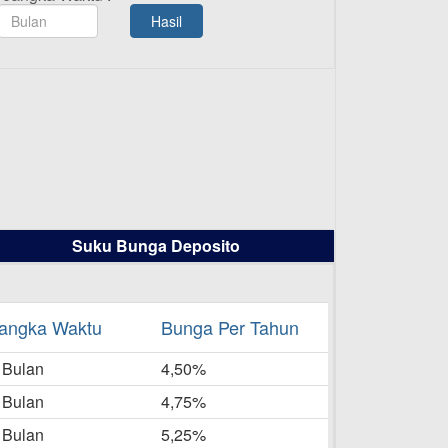
TAMASHA Bulan Agustus 2025
Hasil
19-08-2025
Pengumuman Tutup Kantor
Kantor Cabang Pati 13 Agustus
2025
-08-2025
Daftar Pemenang Undian
TAMASHA Bulan Juli 2025
16-07-2025
Suku Bunga Deposito
Daftar Pemenang Undian
TAMASHA Bulan Juni 2025
16-06-2025
angka Waktu
Bunga Per Tahun
Daftar Pemenang Undian
 Bulan
TAMASHA Bulan Mei 2025
4,50%
20-05-2025
 Bulan
4,75%
Laporan Keuangan Berkelanjutan
 Bulan
5,25%