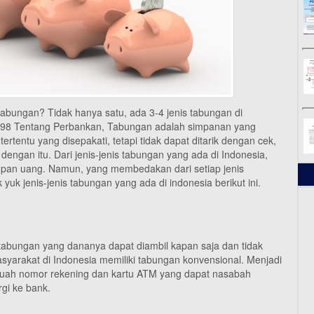
tabungan? Tidak hanya satu, ada 3-4 jenis tabungan di
998 Tentang Perbankan, Tabungan adalah simpanan yang
rtentu yang disepakati, tetapi tidak dapat ditarik dengan cek,
 dengan itu. Dari jenis-jenis tabungan yang ada di Indonesia,
mpan uang. Namun, yang membedakan dari setiap jenis
uk jenis-jenis tabungan yang ada di indonesia berikut ini.
tabungan yang dananya dapat diambil kapan saja dan tidak
syarakat di Indonesia memiliki tabungan konvensional. Menjadi
ebuah nomor rekening dan kartu ATM yang dapat nasabah
gi ke bank.