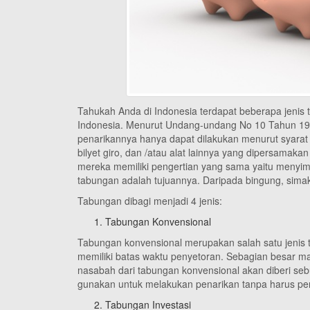
Tahukah Anda di Indonesia terdapat beberapa jenis 
Indonesia. Menurut Undang-undang No 10 Tahun 1
penarikannya hanya dapat dilakukan menurut syarat te
bilyet giro, dan /atau alat lainnya yang dipersamakan
mereka memiliki pengertian yang sama yaitu menyi
tabungan adalah tujuannya. Daripada bingung, simak y
Tabungan dibagi menjadi 4 jenis:
Tabungan Konvensional
Tabungan konvensional merupakan salah satu jenis 
memiliki batas waktu penyetoran. Sebagian besar ma
nasabah dari tabungan konvensional akan diberi s
gunakan untuk melakukan penarikan tanpa harus per
Tabungan Investasi