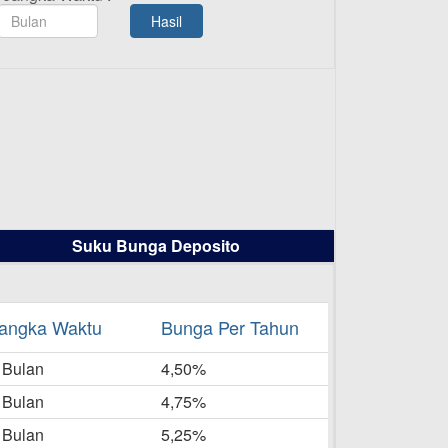
TAMASHA Bulan Agustus 2025
Hasil
19-08-2025
Pengumuman Tutup Kantor
Kantor Cabang Pati 13 Agustus
2025
-08-2025
Daftar Pemenang Undian
TAMASHA Bulan Juli 2025
16-07-2025
Suku Bunga Deposito
Daftar Pemenang Undian
TAMASHA Bulan Juni 2025
16-06-2025
angka Waktu
Bunga Per Tahun
Daftar Pemenang Undian
 Bulan
TAMASHA Bulan Mei 2025
4,50%
20-05-2025
 Bulan
4,75%
Laporan Keuangan Berkelanjutan
 Bulan
5,25%