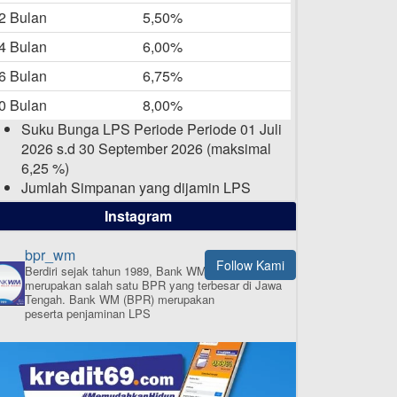
-05-2025
2 Bulan
5,50%
Daftar Pemenang Undian
4 Bulan
6,00%
TAMASHA Bulan April 2025
6 Bulan
6,75%
15-04-2025
0 Bulan
8,00%
Pengumuman Nama Baru
Suku Bunga LPS Periode Periode 01 Juli
Perusahaan
2026 s.d 30 September 2026 (maksimal
03-03-2025
6,25 %)
Jumlah Simpanan yang dijamin LPS
maksimal sampai dengan 2 Milyar Rupiah
Instagram
per nasabah dalam satu bank
bpr_wm
Follow Kami
Berdiri sejak tahun 1989, Bank WM (BPR)
merupakan salah satu BPR yang terbesar di Jawa
ISI APLIKASI SEKARANG
Tengah.
Bank WM (BPR) merupakan
peserta penjaminan LPS