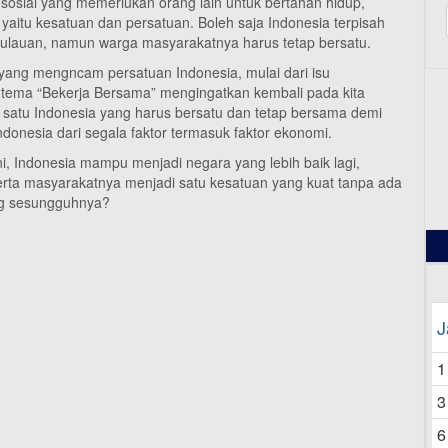
 sosial yang memerlukan orang lain untuk bertahan hidup,
yaitu kesatuan dan persatuan. Boleh saja Indonesia terpisah
pulauan, namun warga masyarakatnya harus tetap bersatu.
n yang mengncam persatuan Indonesia, mulai dari isu
 tema “Bekerja Bersama” mengingatkan kembali pada kita
ni satu Indonesia yang harus bersatu dan tetap bersama demi
onesia dari segala faktor termasuk faktor ekonomi.
12
ni, Indonesia mampu menjadi negara yang lebih baik lagi,
rta masyarakatnya menjadi satu kesatuan yang kuat tanpa ada
ang sesungguhnya?
J
1
3
6