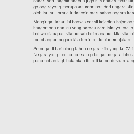
sehari-hari. Bagaimanapun juga kita adalah makhluk
gotong royong merupakan cerminan dari negara kita 
oleh lautan karena Indonesia merupakan negara ke
Mengingat tahun ini banyak sekali kejadian-kejadia
keagamaan dan isu yang berbau sara lainnya, maka
bahwa siapapun kita bersal dari manapun kita kita i
membangun negara kita tercinta, demi memajukan Ind
Semoga di hari ulang tahun negara kita yang ke 72 i
Negara yang mampu bersaing dengan negara lain se
perpecahan lagi, bukankah itu arti kemerdekaan y