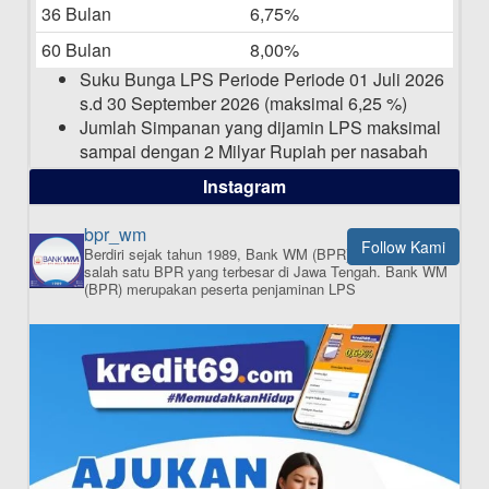
36 Bulan
6,75%
Pengumuman Nama Baru Perusahaan
60 Bulan
8,00%
03-03-2025
Suku Bunga LPS Periode Periode 01 Juli 2026
s.d 30 September 2026 (maksimal 6,25 %)
Jumlah Simpanan yang dijamin LPS maksimal
sampai dengan 2 Milyar Rupiah per nasabah
dalam satu bank
Instagram
bpr_wm
Follow Kami
Berdiri sejak tahun 1989, Bank WM (BPR) merupakan
ISI APLIKASI SEKARANG
salah satu BPR yang terbesar di Jawa Tengah.
Bank WM
(BPR) merupakan peserta penjaminan LPS