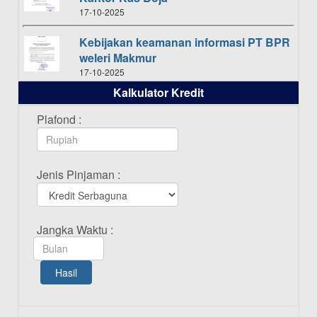
17-10-2025
Kebijakan keamanan informasi PT BPR
weleri Makmur
17-10-2025
Kalkulator Kredit
Daftar Pemenang Undian TAMASHA
Bulan Oktober 2025
Plafond :
16-10-2025
Daftar Pemenang Undian TAMASHA
Jenis Pinjaman :
Bulan September 2025
20-09-2025
Daftar Pemenang Undian TAMASHA
Jangka Waktu :
Bulan Agustus 2025
19-08-2025
Hasil
Pengumuman Tutup Kantor Kantor
Cabang Pati 13 Agustus 2025
12-08-2025