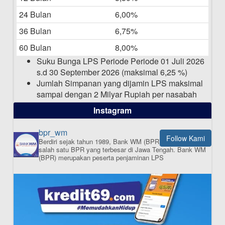
Daftar Pemenang Undian TAMASHA
Bulan April 2025
24 Bulan
6,00%
15-04-2025
36 Bulan
6,75%
Pengumuman Nama Baru Perusahaan
60 Bulan
8,00%
03-03-2025
Suku Bunga LPS Periode Periode 01 Juli 2026
s.d 30 September 2026 (maksimal 6,25 %)
Jumlah Simpanan yang dijamin LPS maksimal
sampai dengan 2 Milyar Rupiah per nasabah
dalam satu bank
Instagram
bpr_wm
Follow Kami
Berdiri sejak tahun 1989, Bank WM (BPR) merupakan
ISI APLIKASI SEKARANG
salah satu BPR yang terbesar di Jawa Tengah.
Bank WM
(BPR) merupakan peserta penjaminan LPS