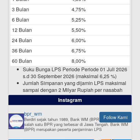
3 Bulan
4,75%
Laporan Keuangan Berkelanjutan
06-05-2025
6 Bulan
5,25%
12 Bulan
5,50%
Daftar Pemenang Undian TAMASHA
Bulan April 2025
24 Bulan
6,00%
15-04-2025
36 Bulan
6,75%
Pengumuman Nama Baru Perusahaan
60 Bulan
8,00%
03-03-2025
Suku Bunga LPS Periode Periode 01 Juli 2026
s.d 30 September 2026 (maksimal 6,25 %)
Jumlah Simpanan yang dijamin LPS maksimal
sampai dengan 2 Milyar Rupiah per nasabah
dalam satu bank
Instagram
bpr_wm
Follow Kami
Berdiri sejak tahun 1989, Bank WM (BPR) merupakan
ISI APLIKASI SEKARANG
salah satu BPR yang terbesar di Jawa Tengah.
Bank WM
(BPR) merupakan peserta penjaminan LPS