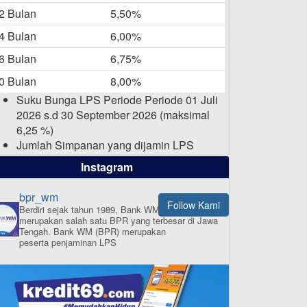
-05-2025
2 Bulan
5,50%
Daftar Pemenang Undian
4 Bulan
6,00%
TAMASHA Bulan April 2025
6 Bulan
6,75%
15-04-2025
0 Bulan
8,00%
Pengumuman Nama Baru
Suku Bunga LPS Periode Periode 01 Juli
Perusahaan
2026 s.d 30 September 2026 (maksimal
03-03-2025
6,25 %)
Jumlah Simpanan yang dijamin LPS
maksimal sampai dengan 2 Milyar Rupiah
Instagram
per nasabah dalam satu bank
bpr_wm
Follow Kami
Berdiri sejak tahun 1989, Bank WM (BPR)
merupakan salah satu BPR yang terbesar di Jawa
ISI APLIKASI SEKARANG
Tengah.
Bank WM (BPR) merupakan
peserta penjaminan LPS