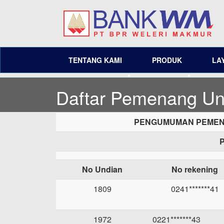
TENTANG KAMI
PRODUK
LA
Daftar Pemenang U
PENGUMUMAN PEMENA
No Undian
No rekening
1809
0241*******41
1972
0221*******43