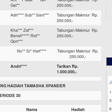
Gel**
250.000,-
Adri**** Sub** Sant***
Tabungan Makmur Rp.
250.000,-
Kha*** Zaf***
Tabungan Makmur Rp.
12
Benefi***** Rid**
250.000,-
Qorr***
No** Sr* Hart****
Tabungan Makmur Rp.
250.000,-
Andri****
Tarikan Rp.
1.000.000,-
J
NG HADIAH TAMASHA XPANDER
1
ERIODE 30
3
6
Nama
Hadiah