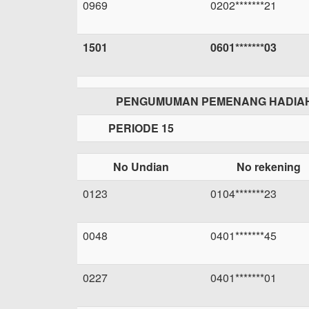
0969
0202*******21
1501
0601*******03
PENGUMUMAN PEMENANG HADIAH
PERIODE 15
No Undian
No rekening
0123
0104*******23
0048
0401*******45
0227
0401*******01