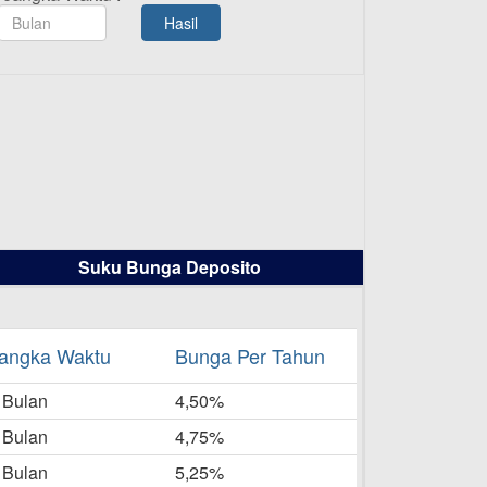
TAMASHA Bulan Agustus 2025
Hasil
19-08-2025
Pengumuman Tutup Kantor
Kantor Cabang Pati 13 Agustus
2025
-08-2025
Daftar Pemenang Undian
TAMASHA Bulan Juli 2025
16-07-2025
Suku Bunga Deposito
Daftar Pemenang Undian
TAMASHA Bulan Juni 2025
16-06-2025
angka Waktu
Bunga Per Tahun
Daftar Pemenang Undian
 Bulan
TAMASHA Bulan Mei 2025
4,50%
20-05-2025
 Bulan
4,75%
Laporan Keuangan Berkelanjutan
 Bulan
5,25%