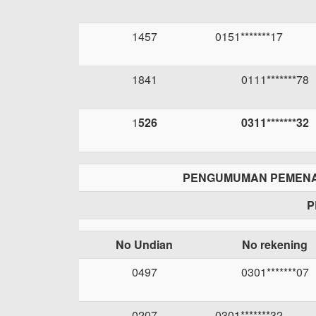
1457
0151*******17
1841
0111*******78
1
526
0311*******32
PENGUMUMAN PEMENA
P
No Undian
No rekening
0497
0301*******07
0207
0301*******32