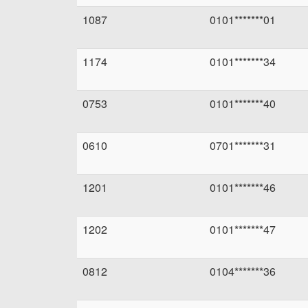
1087
0101*******01
1174
0101*******34
0753
0101*******40
0610
0701*******31
1201
0101*******46
1202
0101*******47
0812
0104*******36