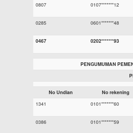
0807
0107*******12
0285
0601*******48
0467
0202*******93
PENGUMUMAN PEMEN
P
No Undian
No rekening
1341
0101*******60
0386
0101*******59