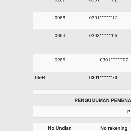
0086
0301*******17
0654
0303*******05
0286
0301*******07
0564
0301*******70
PENGUMUMAN PEMENA
P
No Undian
No rekening