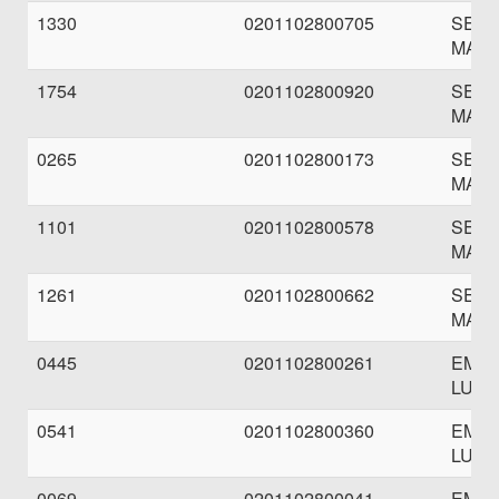
1330
0201102800705
SETR
MASP
1754
0201102800920
SETR
MASP
0265
0201102800173
SETR
MASP
1101
0201102800578
SETR
MASP
1261
0201102800662
SETR
MASP
0445
0201102800261
EME
LUBY
0541
0201102800360
EME
LUBY
0069
0201102800041
EME