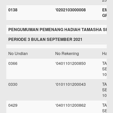
0138
‘0202103000008
EMAS
GRA
PENGUMUMAN PEMENANG HADIAH TAMASHA SRAY
PERIODE 3 BULAN SEPTEMBER 2021
No Undian
No Rekening
Hadi
0366
‘0401101200850
TAB
SEBE
100.0
0330
‘0101101200043
TAB
SEBE
100.0
0429
‘0401101200862
TAB
SEBE