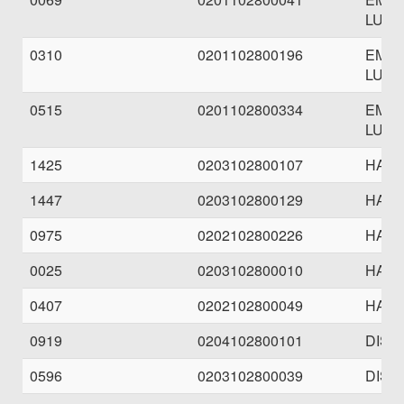
LUBY
0310
0201102800196
EME
LUBY
0515
0201102800334
EME
LUBY
1425
0203102800107
HAND
1447
0203102800129
HAND
0975
0202102800226
HAND
0025
0203102800010
HAND
0407
0202102800049
HAND
0919
0204102800101
DISP
0596
0203102800039
DISP