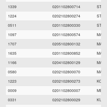
1339
0201102800714
STAN
1224
0202102800274
STAN
0511
0201102800330
STAN
1097
0201102800574
MAGI
1707
0205102800132
MAGI
1635
0201102800852
MAGI
1166
0204102800129
MAGI
0580
0202102800070
MAGI
1223
0202102800273
KOMP
0009
0201102800007
MESI
0331
0202102800029
KULK