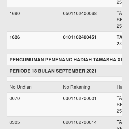
250.0
1680
0501102400068
TAB
SEBE
250.0
1626
0101102400451
TARI
2.000
PENGUMUMAN PEMENANG HADIAH TAMASHA XPA
PERIODE 18 BULAN SEPTEMBER 2021
No Undian
No Rekening
Hadi
0070
0301102700001
TAB
SEBE
250.0
0305
0201102700014
TAB
SEBE