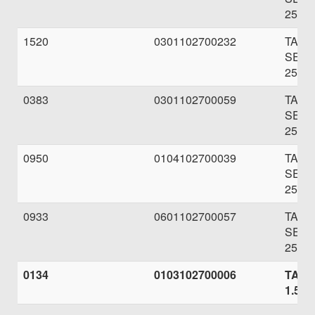
250.0
1520
0301102700232
TAB
SEBE
250.0
0383
0301102700059
TAB
SEBE
250.0
0950
0104102700039
TAB
SEBE
250.0
0933
0601102700057
TAB
SEBE
250.0
0134
0103102700006
TARI
1.500