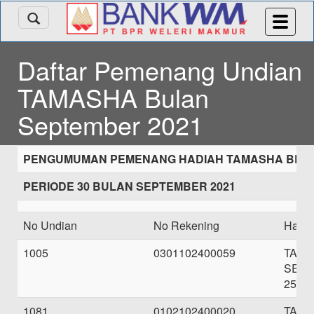
Daftar Pemenang Undian
TAMASHA Bulan
September 2021
PENGUMUMAN PEMENANG HADIAH TAMASHA BRIO
PERIODE 30 BULAN SEPTEMBER 2021
No Undian
No Rekening
Hadi
1005
0301102400059
TAB
SEBE
250.0
1081
0102102400020
TAB