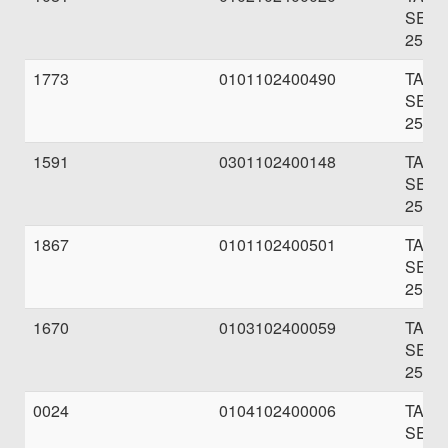
SEBE
250.0
1773
0101102400490
TAB
SEBE
250.0
1591
0301102400148
TAB
SEBE
250.0
1867
0101102400501
TAB
SEBE
250.0
1670
0103102400059
TAB
SEBE
250.0
0024
0104102400006
TAB
SEBE