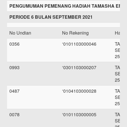
PENGUMUMAN PEMENANG HADIAH TAMASHA EMA
PERIODE 6 BULAN SEPTEMBER 2021
No Undian
No Rekening
Hadi
0356
‘0101103000046
TAB
SEBE
250.0
0993
‘0301103000207
TAB
SEBE
250.0
0487
‘0104103000028
TAB
SEBE
250.0
0078
‘0101103000005
TAB
SEBE
250.0