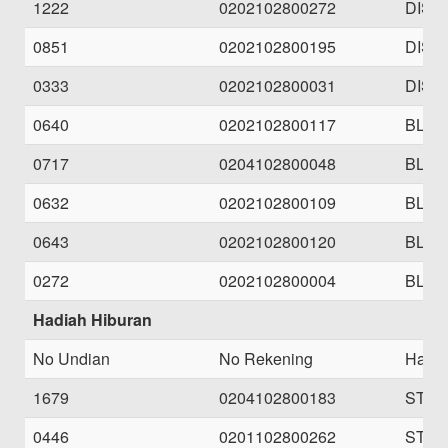
1222
0202102800272
DISP
0851
0202102800195
DISP
0333
0202102800031
DISP
0640
0202102800117
BLEN
0717
0204102800048
BLEN
0632
0202102800109
BLEN
0643
0202102800120
BLEN
0272
0202102800004
BLEN
Hadiah Hiburan
No Undian
No Rekening
Hadi
1679
0204102800183
STAN
0446
0201102800262
STAN