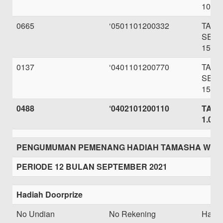
100.0
0665
‘0501101200332
TAB
SEBE
150.0
0137
‘0401101200770
TAB
SEBE
150.0
0488
‘0402101200110
TARI
1.000
PENGUMUMAN PEMENANG HADIAH TAMASHA WELE
PERIODE 12 BULAN SEPTEMBER 2021
Hadiah Doorprize
No Undian
No Rekening
Hadi