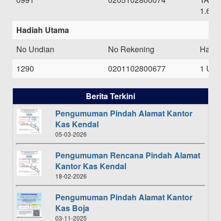
1.600
Hadiah Utama
No Undian
No Rekening
Hadi
1290
0201102800677
1 UN
Berita Terkini
Pengumuman Pindah Alamat Kantor
Kas Kendal
05-03-2026
Pengumuman Rencana Pindah Alamat
Kantor Kas Kendal
18-02-2026
Pengumuman Pindah Alamat Kantor
Kas Boja
03-11-2025