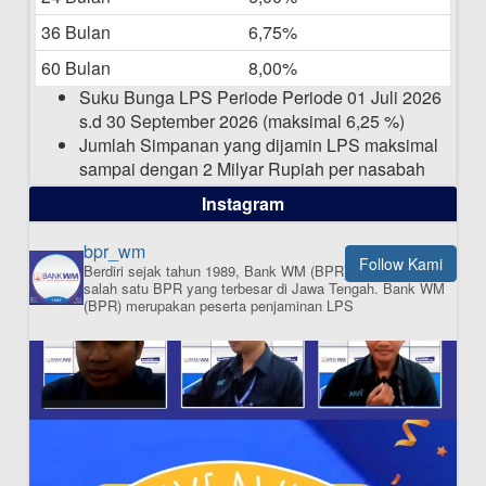
15-04-2025
36 Bulan
6,75%
Pengumuman Nama Baru Perusahaan
60 Bulan
8,00%
03-03-2025
Suku Bunga LPS Periode Periode 01 Juli 2026
s.d 30 September 2026 (maksimal 6,25 %)
Jumlah Simpanan yang dijamin LPS maksimal
sampai dengan 2 Milyar Rupiah per nasabah
dalam satu bank
Instagram
bpr_wm
Follow Kami
Berdiri sejak tahun 1989, Bank WM (BPR) merupakan
ISI APLIKASI SEKARANG
salah satu BPR yang terbesar di Jawa Tengah.
Bank WM
(BPR) merupakan peserta penjaminan LPS