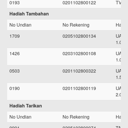
0193
0201102800122
TV L
Hadiah Tambahan
No Undian
No Rekening
Hadi
1709
0205102800134
UANG
1.000
1426
0203102800108
UANG
1.000
0503
0201102800322
UANG
1.500
0190
0201102800119
UANG
2.000
Hadiah Tarikan
No Undian
No Rekening
Hadi
0991
0205102800074
TARI