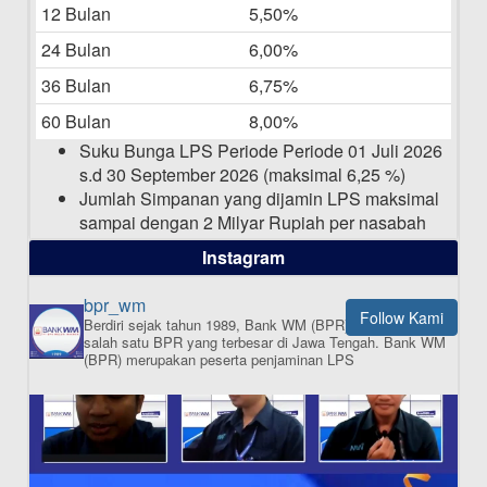
12 Bulan
5,50%
Daftar Pemenang Undian TAMASHA
Bulan April 2025
24 Bulan
6,00%
15-04-2025
36 Bulan
6,75%
Pengumuman Nama Baru Perusahaan
60 Bulan
8,00%
03-03-2025
Suku Bunga LPS Periode Periode 01 Juli 2026
s.d 30 September 2026 (maksimal 6,25 %)
Jumlah Simpanan yang dijamin LPS maksimal
sampai dengan 2 Milyar Rupiah per nasabah
dalam satu bank
Instagram
bpr_wm
Follow Kami
Berdiri sejak tahun 1989, Bank WM (BPR) merupakan
ISI APLIKASI SEKARANG
salah satu BPR yang terbesar di Jawa Tengah.
Bank WM
(BPR) merupakan peserta penjaminan LPS