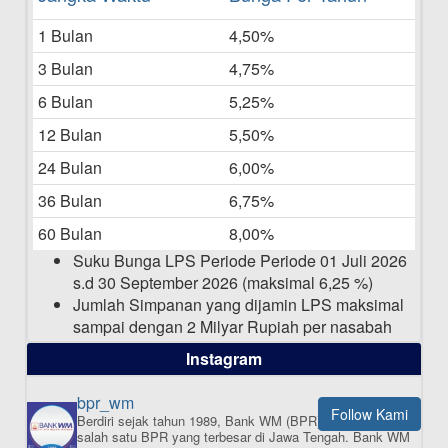
Bulan Mei 2025
1 Bulan
4,50%
20-05-2025
3 Bulan
4,75%
Laporan Keuangan Berkelanjutan
06-05-2025
6 Bulan
5,25%
12 Bulan
5,50%
Daftar Pemenang Undian TAMASHA
Bulan April 2025
24 Bulan
6,00%
15-04-2025
36 Bulan
6,75%
Pengumuman Nama Baru Perusahaan
60 Bulan
8,00%
03-03-2025
Suku Bunga LPS Periode Periode 01 Juli 2026
s.d 30 September 2026 (maksimal 6,25 %)
Jumlah Simpanan yang dijamin LPS maksimal
sampai dengan 2 Milyar Rupiah per nasabah
dalam satu bank
Instagram
bpr_wm
Follow Kami
Berdiri sejak tahun 1989, Bank WM (BPR) merupakan
ISI APLIKASI SEKARANG
salah satu BPR yang terbesar di Jawa Tengah.
Bank WM