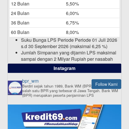
12 Bulan
5,50%
Daftar Pemenang Undian TAMASHA
Bulan April 2025
24 Bulan
6,00%
15-04-2025
36 Bulan
6,75%
Pengumuman Nama Baru Perusahaan
60 Bulan
8,00%
03-03-2025
Suku Bunga LPS Periode Periode 01 Juli 2026
s.d 30 September 2026 (maksimal 6,25 %)
Jumlah Simpanan yang dijamin LPS maksimal
sampai dengan 2 Milyar Rupiah per nasabah
dalam satu bank
Instagram
bpr_wm
Follow Kami
Berdiri sejak tahun 1989, Bank WM (BPR) merupakan
ISI APLIKASI SEKARANG
salah satu BPR yang terbesar di Jawa Tengah.
Bank WM
(BPR) merupakan peserta penjaminan LPS