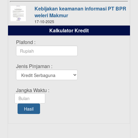
Kebijakan keamanan informasi PT BPR
weleri Makmur
17-10-2025
Kalkulator Kredit
Daftar Pemenang Undian TAMASHA
Bulan Oktober 2025
Plafond :
16-10-2025
Daftar Pemenang Undian TAMASHA
Jenis Pinjaman :
Bulan September 2025
20-09-2025
Daftar Pemenang Undian TAMASHA
Jangka Waktu :
Bulan Agustus 2025
19-08-2025
Hasil
Pengumuman Tutup Kantor Kantor
Cabang Pati 13 Agustus 2025
12-08-2025