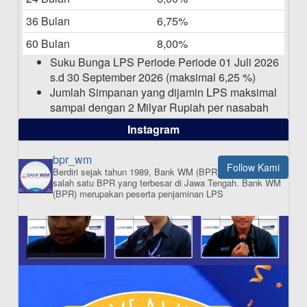
15-04-2025
36 Bulan
6,75%
Pengumuman Nama Baru Perusahaan
60 Bulan
8,00%
03-03-2025
Suku Bunga LPS Periode Periode 01 Juli 2026
s.d 30 September 2026 (maksimal 6,25 %)
Jumlah Simpanan yang dijamin LPS maksimal
sampai dengan 2 Milyar Rupiah per nasabah
dalam satu bank
Instagram
bpr_wm
Follow Kami
Berdiri sejak tahun 1989, Bank WM (BPR) merupakan
ISI APLIKASI SEKARANG
salah satu BPR yang terbesar di Jawa Tengah.
Bank WM
(BPR) merupakan peserta penjaminan LPS