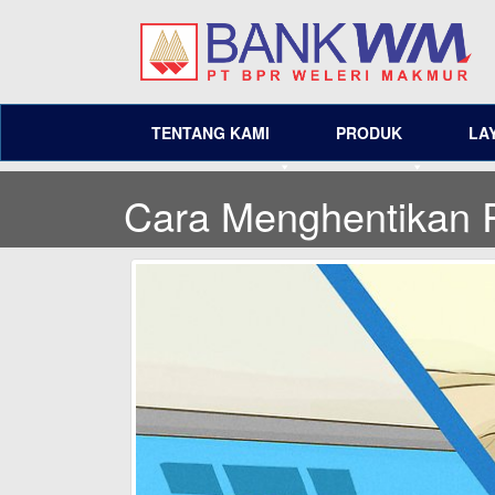
TENTANG KAMI
PRODUK
LA
Cara Menghentikan 