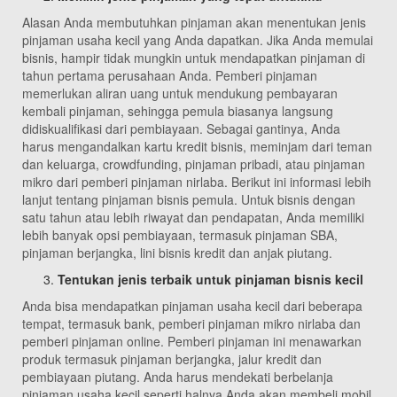
Alasan Anda membutuhkan pinjaman akan menentukan jenis
pinjaman usaha kecil yang Anda dapatkan. Jika Anda memulai
bisnis, hampir tidak mungkin untuk mendapatkan pinjaman di
tahun pertama perusahaan Anda. Pemberi pinjaman
memerlukan aliran uang untuk mendukung pembayaran
kembali pinjaman, sehingga pemula biasanya langsung
didiskualifikasi dari pembiayaan. Sebagai gantinya, Anda
harus mengandalkan kartu kredit bisnis, meminjam dari teman
dan keluarga, crowdfunding, pinjaman pribadi, atau pinjaman
mikro dari pemberi pinjaman nirlaba. Berikut ini informasi lebih
lanjut tentang pinjaman bisnis pemula. Untuk bisnis dengan
satu tahun atau lebih riwayat dan pendapatan, Anda memiliki
lebih banyak opsi pembiayaan, termasuk pinjaman SBA,
pinjaman berjangka, lini bisnis kredit dan anjak piutang.
Tentukan jenis terbaik untuk pinjaman bisnis kecil
Anda bisa mendapatkan pinjaman usaha kecil dari beberapa
tempat, termasuk bank, pemberi pinjaman mikro nirlaba dan
pemberi pinjaman online. Pemberi pinjaman ini menawarkan
produk termasuk pinjaman berjangka, jalur kredit dan
pembiayaan piutang. Anda harus mendekati berbelanja
pinjaman usaha kecil seperti halnya Anda akan membeli mobil,