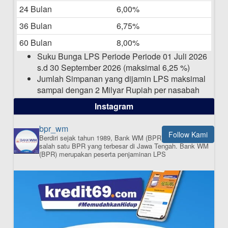
Bulan April 2025
24 Bulan
6,00%
15-04-2025
36 Bulan
6,75%
Pengumuman Nama Baru Perusahaan
60 Bulan
8,00%
03-03-2025
Suku Bunga LPS Periode Periode 01 Juli 2026
s.d 30 September 2026 (maksimal 6,25 %)
Jumlah Simpanan yang dijamin LPS maksimal
sampai dengan 2 Milyar Rupiah per nasabah
dalam satu bank
Instagram
bpr_wm
Follow Kami
Berdiri sejak tahun 1989, Bank WM (BPR) merupakan
ISI APLIKASI SEKARANG
salah satu BPR yang terbesar di Jawa Tengah.
Bank WM
(BPR) merupakan peserta penjaminan LPS