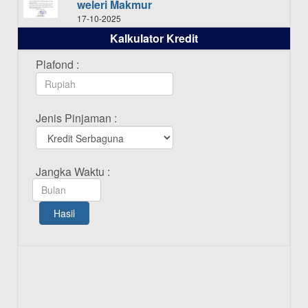
weleri Makmur
17-10-2025
Kalkulator Kredit
Daftar Pemenang Undian TAMASHA
Bulan Oktober 2025
Plafond :
16-10-2025
Daftar Pemenang Undian TAMASHA
Jenis Pinjaman :
Bulan September 2025
20-09-2025
Daftar Pemenang Undian TAMASHA
Jangka Waktu :
Bulan Agustus 2025
19-08-2025
Hasil
Pengumuman Tutup Kantor Kantor
Cabang Pati 13 Agustus 2025
12-08-2025
Daftar Pemenang Undian TAMASHA
Bulan Juli 2025