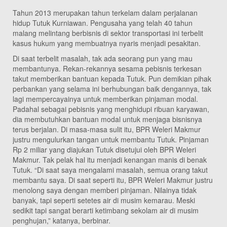
Tahun 2013 merupakan tahun terkelam dalam perjalanan
hidup Tutuk Kurniawan. Pengusaha yang telah 40 tahun
malang melintang berbisnis di sektor transportasi ini terbelit
kasus hukum yang membuatnya nyaris menjadi pesakitan.
Di saat terbelit masalah, tak ada seorang pun yang mau
membantunya. Rekan-rekannya sesama pebisnis terkesan
takut memberikan bantuan kepada Tutuk. Pun demikian pihak
perbankan yang selama ini berhubungan baik dengannya, tak
lagi mempercayainya untuk memberikan pinjaman modal.
Padahal sebagai pebisnis yang menghidupi ribuan karyawan,
dia membutuhkan bantuan modal untuk menjaga bisnisnya
terus berjalan. Di masa-masa sulit itu, BPR Weleri Makmur
justru mengulurkan tangan untuk membantu Tutuk. Pinjaman
Rp 2 miliar yang diajukan Tutuk disetujui oleh BPR Weleri
Makmur. Tak pelak hal itu menjadi kenangan manis di benak
Tutuk. “Di saat saya mengalami masalah, semua orang takut
membantu saya. Di saat seperti itu, BPR Weleri Makmur justru
menolong saya dengan memberi pinjaman. Nilainya tidak
banyak, tapi seperti setetes air di musim kemarau. Meski
sedikit tapi sangat berarti ketimbang sekolam air di musim
penghujan,” katanya, berbinar.