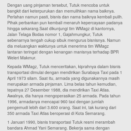
Dengan uang pinjaman tersebut, Tutuk mencoba untuk
bangkit dari keterpurukan dan memulihkan nama baiknya.
Perlahan namun pasti, bisnis dan nama baiknya kembali pulih.
Pihak perbankan pun kembali menaruh kepercayaan padanya
hingga sekarang.Saat dikunjungi tim WMagz di kantornya,
Jalan Telaga Bodas nomor 1, Gajahmungkur, Tutuk
sebenarnya tengah cukup sibuk mengurus bisnisnya. Namun
dia meluangkan waktunya untuk menerima tim WMagz
lantaran teringat dengan kenangan manisnya terhadap BPR
Weleri Makmur.
Kepada WMagz, Tutuk menceritakan, kiprahnya dalam bisnis
transportasi dimulai dengan mendirikan Surabaya Taxi pada 1
April 1973 silam. Saat itu, armada yang digunakannya masih
merupakan armada pinjaman. Lima belas tahun kemudian,
tepatnya 27 Desember 1988, dia mendirikan Taxi Atlas.
Awalnya, dia hanya mengoperasikan 25 armada. Pada tahun
1996, armadanya mencapai 960 taxi dengan jumlah
pengemudi lebih dari 3.600 orang. Saat ini, tak kurang dari
350 armada Taxi Atlas beroperasi di Kota Semarang.
1 Januari 1990, bisnis transportasi Tutuk resmi merambah
bandara Ahmad Yani Semarang. Bekerja sama dengan