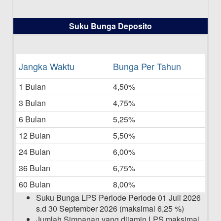
16-07-2025
Daftar Pemenang Undian TAMASHA
Suku Bunga Deposito
Bulan Juni 2025
16-06-2025
Daftar Pemenang Undian TAMASHA
Jangka Waktu
Bunga Per Tahun
Bulan Mei 2025
1 Bulan
4,50%
20-05-2025
3 Bulan
4,75%
Laporan Keuangan Berkelanjutan
06-05-2025
6 Bulan
5,25%
12 Bulan
5,50%
Daftar Pemenang Undian TAMASHA
Bulan April 2025
24 Bulan
6,00%
15-04-2025
36 Bulan
6,75%
Pengumuman Nama Baru Perusahaan
60 Bulan
8,00%
03-03-2025
Suku Bunga LPS Periode Periode 01 Juli 2026
s.d 30 September 2026 (maksimal 6,25 %)
Jumlah Simpanan yang dijamin LPS maksimal