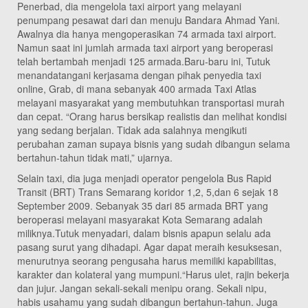
Penerbad, dia mengelola taxi airport yang melayani
penumpang pesawat dari dan menuju Bandara Ahmad Yani.
Awalnya dia hanya mengoperasikan 74 armada taxi airport.
Namun saat ini jumlah armada taxi airport yang beroperasi
telah bertambah menjadi 125 armada.Baru-baru ini, Tutuk
menandatangani kerjasama dengan pihak penyedia taxi
online, Grab, di mana sebanyak 400 armada Taxi Atlas
melayani masyarakat yang membutuhkan transportasi murah
dan cepat. “Orang harus bersikap realistis dan melihat kondisi
yang sedang berjalan. Tidak ada salahnya mengikuti
perubahan zaman supaya bisnis yang sudah dibangun selama
bertahun-tahun tidak mati,” ujarnya.
Selain taxi, dia juga menjadi operator pengelola Bus Rapid
Transit (BRT) Trans Semarang koridor 1,2, 5,dan 6 sejak 18
September 2009. Sebanyak 35 dari 85 armada BRT yang
beroperasi melayani masyarakat Kota Semarang adalah
miliknya.Tutuk menyadari, dalam bisnis apapun selalu ada
pasang surut yang dihadapi. Agar dapat meraih kesuksesan,
menurutnya seorang pengusaha harus memiliki kapabilitas,
karakter dan kolateral yang mumpuni.“Harus ulet, rajin bekerja
dan jujur. Jangan sekali-sekali menipu orang. Sekali nipu,
habis usahamu yang sudah dibangun bertahun-tahun. Juga