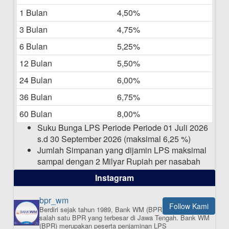
Bulan Mei 2025
1 Bulan
4,50%
20-05-2025
3 Bulan
4,75%
Laporan Keuangan Berkelanjutan
06-05-2025
6 Bulan
5,25%
12 Bulan
5,50%
Daftar Pemenang Undian TAMASHA
Bulan April 2025
24 Bulan
6,00%
15-04-2025
36 Bulan
6,75%
Pengumuman Nama Baru Perusahaan
60 Bulan
8,00%
03-03-2025
Suku Bunga LPS Periode Periode 01 Juli 2026
s.d 30 September 2026 (maksimal 6,25 %)
Jumlah Simpanan yang dijamin LPS maksimal
sampai dengan 2 Milyar Rupiah per nasabah
dalam satu bank
Instagram
bpr_wm
Follow Kami
Berdiri sejak tahun 1989, Bank WM (BPR) merupakan
ISI APLIKASI SEKARANG
salah satu BPR yang terbesar di Jawa Tengah.
Bank WM
(BPR) merupakan peserta penjaminan LPS