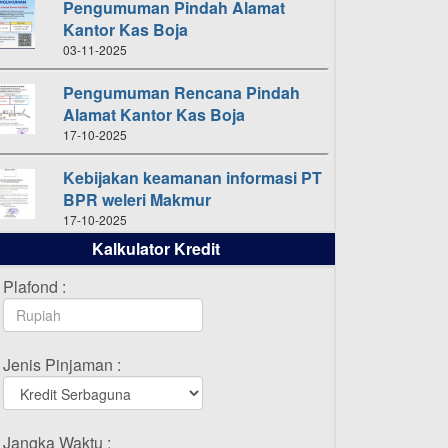
Pengumuman Pindah Alamat
Kantor Kas Boja
03-11-2025
Pengumuman Rencana Pindah
Alamat Kantor Kas Boja
17-10-2025
Kebijakan keamanan informasi PT
BPR weleri Makmur
17-10-2025
Kalkulator Kredit
Daftar Pemenang Undian
TAMASHA Bulan Oktober 2025
Plafond :
16-10-2025
Daftar Pemenang Undian
Jenis Pinjaman :
TAMASHA Bulan September 2025
20-09-2025
Daftar Pemenang Undian
Jangka Waktu :