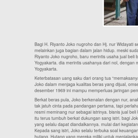
Bagi H. Riyanto Joko nugroho dan Hj. nur Widayati 
melainkan juga bagian dalam jalan hidup. meski sud
Riyanto Joko nugroho, baru merintis usaha jual beli 
Yogyakarta. dia merintis usahanya dari nol, dengan
Yogyakarta.
Keterbatasan uang saku dari orang tua “memaksanya”
Joko dalam menjaga kualitas beras yang dijual, omse
desember 1969 ini mampu memperluas jaringan pema
Berkat beras pula, Joko berkenalan dengan nur, ana
tak jatuh cinta pada pandangan pertama, tapi perlah
resmi meminang nur sebagai istrinya. bisnis jual beli
itu terus tumbuh berkat dukungan sang istri. bagi Jo
yang selalu dapat diandalkannya. mulai dari kegiata
Kepada sang istri, Joko selalu terbuka soal keuanga
hutang. Hutang yang mereka miliki untuk menjalank