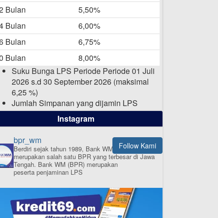
-05-2025
2 Bulan
5,50%
Daftar Pemenang Undian
4 Bulan
6,00%
TAMASHA Bulan April 2025
6 Bulan
6,75%
15-04-2025
0 Bulan
8,00%
Pengumuman Nama Baru
Suku Bunga LPS Periode Periode 01 Juli
Perusahaan
2026 s.d 30 September 2026 (maksimal
03-03-2025
6,25 %)
Jumlah Simpanan yang dijamin LPS
maksimal sampai dengan 2 Milyar Rupiah
Instagram
per nasabah dalam satu bank
bpr_wm
Follow Kami
Berdiri sejak tahun 1989, Bank WM (BPR)
merupakan salah satu BPR yang terbesar di Jawa
ISI APLIKASI SEKARANG
Tengah.
Bank WM (BPR) merupakan
peserta penjaminan LPS