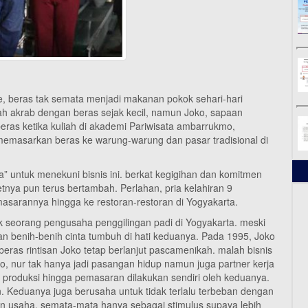
se, beras tak semata menjadi makanan pokok sehari-hari
ah akrab dengan beras sejak kecil, namun Joko, sapaan
beras ketika kuliah di akademi Pariwisata ambarrukmo,
 memasarkan beras ke warung-warung dan pasar tradisional di
 untuk menekuni bisnis ini. berkat kegigihan dan komitmen
tnya pun terus bertambah. Perlahan, pria kelahiran 9
sarannya hingga ke restoran-restoran di Yogyakarta.
k seorang pengusaha penggilingan padi di Yogyakarta. meski
an benih-benih cinta tumbuh di hati keduanya. Pada 1995, Joko
 beras rintisan Joko tetap berlanjut pascamenikah. malah bisnis
ko, nur tak hanya jadi pasangan hidup namun juga partner kerja
n produksi hingga pemasaran dilakukan sendiri oleh keduanya.
n. Keduanya juga berusaha untuk tidak terlalu terbeban dengan
an usaha, semata-mata hanya sebagai stimulus supaya lebih