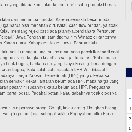
, laba yang didapatkan Joko dan nur dari usaha produksi beras
kan laba dan menambah modal. Karena semakin besar modal
ta juga harus bisa menahan diri. Kalau cash flow rendah, ya tidak
r. Kalau memang rejeki pasti ada jalannya,bendahara Persatuan
erpadi) Jawa Tengah ini saat ditemui tim Wmagz di kantornya
12
laten utara, Kabupaten Klaten, awal Februari lalu.
, tak melulu menguntungkan. selama masa paceklik seperti saat
di yang rusak. sedangkan kuantitas sangat terbatas. “Kalau masa
nya tidak bagus, bahkan ada yang isinya kosong. beda dengan
nenan bagus,” kata salah satu nasabah bPR Wm ini.saat ini
 adanya Harga Patokan Pemerintah (HPP) yang dikeluarkan
udah semakin dekat. lantaran belum ada HPP, maka harga yang
waran pasar.“ini susahnya kalau belum ada HPP. Pengusaha
am partai besar. Padahal petani kalau gabahnya tidak dibeli ya
J
paya kita dipercaya orang. Cengli, kalau orang Tionghoa bilang.
1
pria yang juga menjabat sebagai sekjen Paguyuban mitra Kerja
3
6