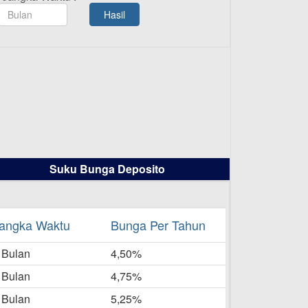
TAMASHA Bulan Agustus 2025
Hasil
19-08-2025
Pengumuman Tutup Kantor
Kantor Cabang Pati 13 Agustus
2025
-08-2025
Daftar Pemenang Undian
TAMASHA Bulan Juli 2025
16-07-2025
Suku Bunga Deposito
Daftar Pemenang Undian
TAMASHA Bulan Juni 2025
16-06-2025
angka Waktu
Bunga Per Tahun
Daftar Pemenang Undian
 Bulan
TAMASHA Bulan Mei 2025
4,50%
20-05-2025
 Bulan
4,75%
Laporan Keuangan Berkelanjutan
 Bulan
5,25%