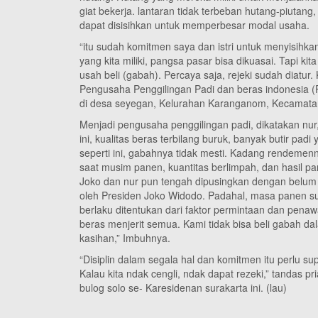
giat bekerja. lantaran tidak terbeban hutang-piutang
dapat disisihkan untuk memperbesar modal usaha.
“itu sudah komitmen saya dan istri untuk menyisih
yang kita miliki, pangsa pasar bisa dikuasai. Tapi ki
usah beli (gabah). Percaya saja, rejeki sudah diatu
Pengusaha Penggilingan Padi dan beras indonesia (P
di desa seyegan, Kelurahan Karanganom, Kecamatan K
Menjadi pengusaha penggilingan padi, dikatakan nur
ini, kualitas beras terbilang buruk, banyak butir pa
seperti ini, gabahnya tidak mesti. Kadang rendemen
saat musim panen, kuantitas berlimpah, dan hasil pa
Joko dan nur pun tengah dipusingkan dengan belum
oleh Presiden Joko Widodo. Padahal, masa panen s
berlaku ditentukan dari faktor permintaan dan pena
beras menjerit semua. Kami tidak bisa beli gabah dal
kasihan,” Imbuhnya.
“Disiplin dalam segala hal dan komitmen itu perlu su
Kalau kita ndak cengli, ndak dapat rezeki,” tandas 
bulog solo se- Karesidenan surakarta ini. (lau)