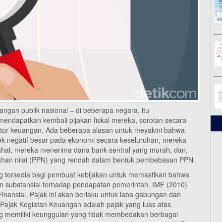
ngan publik nasional – di beberapa negara, itu
ndapatkan kembali pijakan fiskal mereka, sorotan secara
 sektor keuangan. Ada beberapa alasan untuk meyakini bahwa
efek negatif besar pada ekonomi secara keseluruhan, mereka
mahal, mereka menerima dana bank sentral yang murah, dan,
bahan nilai (PPN) yang rendah dalam bentuk pembebasan PPN.
ng tersedia bagi pembuat kebijakan untuk memastikan bahwa
an substansial terhadap pendapatan pemerintah. IMF (2010)
inansial. Pajak ini akan berlaku untuk laba gabungan dan
Pajak Kegiatan Keuangan adalah pajak yang luas atas
ng memiliki keunggulan yang tidak membedakan berbagai