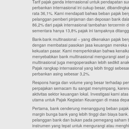
Tarif pajak ganda internasional untuk pendapatan s
perbankan internasional ini cukup besar, dibandingk
rata 36,1%. Kami mendapati bahwa beban pajak berg
pelanggan pemberi pinjaman dan deposan bank dalam
86,2% dari pajak internasional tambahan tercermin da
sementara hanya 13,8% pajak ini tampaknya ditan
Bank-bank multinasional – yang dikenakan pajak be
dengan membatasi pasokan jasa keuangan mereka d
kekuatan pasar. Kami memperkirakan bahwa kenaikan 
menyebabkan bank multinasional mengurangi aset p
multinasional juga mengoperasikan lebih sedikit ana
Pajak rangkap internasional yang lebih tinggi sebe
perbankan asing sebesar 3,2%.
Respons harga dan volume yang besar terhadap perpa
perpajakan semacam itu sangat menyimpang, karena
aktivitas sektor keuangan lokal. Investigasi kami ata
utama untuk Pajak Kegiatan Keuangan di masa depa
Pertama, bank cenderung menanggung beban pajak 
margin bunga bank yang lebih tinggi dan biaya bank.
pelanggan bank dan bukan pada pemegang saham ban
instrumen yang tepat untuk mengurangi atau menghil