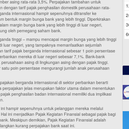
06
umber asing rata-rata 3,5%. Perpajakan tambahan untuk
1
an dengan tarif pajak penghasilan domestik perusahaan rata-
anda internasional hampir sepenuhnya ditransfer ke
2
 bentuk margin bunga bank yang lebih tinggi. Diperkirakan
3
lam margin bunga bank yang lebih tinggi di luar negeri,
ggung oleh pemegang saham bank.
6
rganda tinggi – mampu mencapai margin bunga yang lebih tinggi
i luar negeri, yang tampaknya memanfaatkan sejumlah
tarif pajak berganda internasional sebesar 1 poin persentase
erbankan mereka di luar negeri sebesar 7,1%. Bank-bank
k perusahaan asing di lingkungan asing dengan pajak tinggi.
sar satu poin persentase mengurangi jumlah anak perusahaan
jakan berganda internasional di sektor perbankan berarti
 perpajakan jelas merupakan faktor utama dalam menentukan
s pajak penghasilan badan internasional memiliki dua implikasi
n.
ini hampir sepenuhnya untuk pelanggan mereka melalui
 Hal ini menjadikan Pajak Kegiatan Finansial sebagai pajak bagi
k. Meskipun demikian, Pajak Kegiatan Finansial adalah
angkan kurang perpajakan bank saat ini.