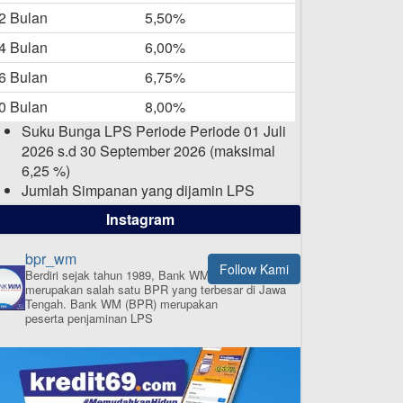
-05-2025
2 Bulan
5,50%
Daftar Pemenang Undian
4 Bulan
6,00%
TAMASHA Bulan April 2025
6 Bulan
6,75%
15-04-2025
0 Bulan
8,00%
Pengumuman Nama Baru
Suku Bunga LPS Periode Periode 01 Juli
Perusahaan
2026 s.d 30 September 2026 (maksimal
03-03-2025
6,25 %)
Jumlah Simpanan yang dijamin LPS
maksimal sampai dengan 2 Milyar Rupiah
Instagram
per nasabah dalam satu bank
bpr_wm
Follow Kami
Berdiri sejak tahun 1989, Bank WM (BPR)
merupakan salah satu BPR yang terbesar di Jawa
ISI APLIKASI SEKARANG
Tengah.
Bank WM (BPR) merupakan
peserta penjaminan LPS