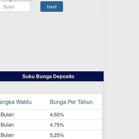
TAMASHA Bulan Agustus 2025
Hasil
19-08-2025
Pengumuman Tutup Kantor
Kantor Cabang Pati 13 Agustus
2025
-08-2025
Daftar Pemenang Undian
TAMASHA Bulan Juli 2025
16-07-2025
Suku Bunga Deposito
Daftar Pemenang Undian
TAMASHA Bulan Juni 2025
16-06-2025
angka Waktu
Bunga Per Tahun
Daftar Pemenang Undian
 Bulan
TAMASHA Bulan Mei 2025
4,50%
20-05-2025
 Bulan
4,75%
Laporan Keuangan Berkelanjutan
 Bulan
5,25%