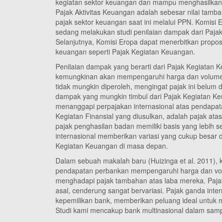
kegiatan sektor keuangan dan mampu menghasilkan 
Pajak Aktivitas Keuangan adalah sebesar nilai tamb
pajak sektor keuangan saat ini melalui PPN. Komi
sedang melakukan studi penilaian dampak dari Pajak
Selanjutnya, Komisi Eropa dapat menerbitkan propo
keuangan seperti Pajak Kegiatan Keuangan.
Penilaian dampak yang berarti dari Pajak Kegiata
kemungkinan akan mempengaruhi harga dan volume k
tidak mungkin diperoleh, mengingat pajak ini belum di
dampak yang mungkin timbul dari Pajak Kegiatan 
menanggapi perpajakan internasional atas pendapat
Kegiatan Finansial yang diusulkan, adalah pajak ata
pajak penghasilan badan memiliki basis yang lebih 
internasional memberikan variasi yang cukup besar d
Kegiatan Keuangan di masa depan.
Dalam sebuah makalah baru (Huizinga et al. 2011), 
pendapatan perbankan mempengaruhi harga dan volu
menghadapi pajak tambahan atas laba mereka. Pajak
asal, cenderung sangat bervariasi. Pajak ganda int
kepemilikan bank, memberikan peluang ideal untuk
Studi kami mencakup bank multinasional dalam sam