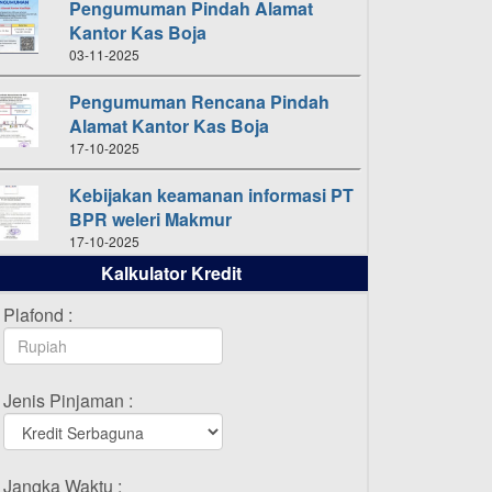
Pengumuman Pindah Alamat
Kantor Kas Boja
03-11-2025
Pengumuman Rencana Pindah
Alamat Kantor Kas Boja
17-10-2025
Kebijakan keamanan informasi PT
BPR weleri Makmur
17-10-2025
Kalkulator Kredit
Daftar Pemenang Undian
TAMASHA Bulan Oktober 2025
Plafond :
16-10-2025
Daftar Pemenang Undian
Jenis Pinjaman :
TAMASHA Bulan September 2025
20-09-2025
Daftar Pemenang Undian
Jangka Waktu :