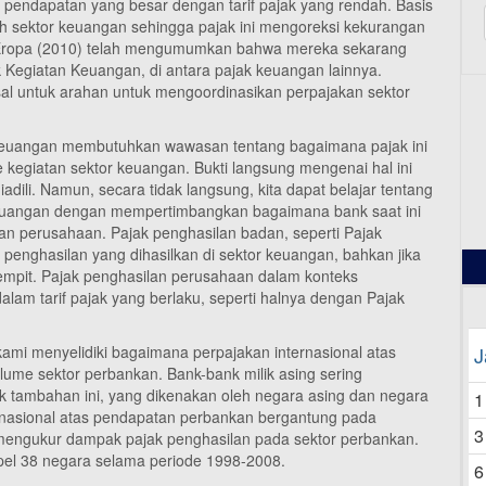
pendapatan yang besar dengan tarif pajak yang rendah. Basis
ah sektor keuangan sehingga pajak ini mengoreksi kekurangan
si Eropa (2010) telah mengumumkan bahwa mereka sekarang
 Kegiatan Keuangan, di antara pajak keuangan lainnya.
sal untuk arahan untuk mengoordinasikan perpajakan sektor
n Keuangan membutuhkan wawasan tentang bagaimana pajak ini
12
egiatan sektor keuangan. Bukti langsung mengenai hal ini
adili. Namun, secara tidak langsung, kita dapat belajar tentang
Keuangan dengan mempertimbangkan bagaimana bank saat ini
an perusahaan. Pajak penghasilan badan, seperti Pajak
s penghasilan yang dihasilkan di sektor keuangan, bahkan jika
sempit. Pajak penghasilan perusahaan dalam konteks
alam tarif pajak yang berlaku, seperti halnya dengan Pajak
kami menyelidiki bagaimana perpajakan internasional atas
J
me sektor perbankan. Bank-bank milik asing sering
 tambahan ini, yang dikenakan oleh negara asing dan negara
1
ernasional atas pendapatan perbankan bergantung pada
3
 mengukur dampak pajak penghasilan pada sektor perbankan.
pel 38 negara selama periode 1998-2008.
6