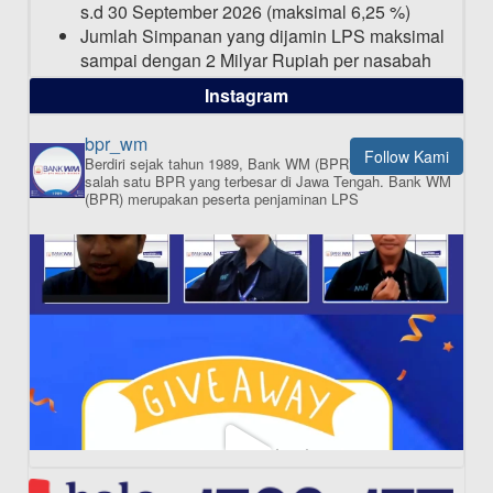
s.d 30 September 2026 (maksimal 6,25 %)
Jumlah Simpanan yang dijamin LPS maksimal
sampai dengan 2 Milyar Rupiah per nasabah
dalam satu bank
Instagram
bpr_wm
Follow Kami
Berdiri sejak tahun 1989, Bank WM (BPR) merupakan
ISI APLIKASI SEKARANG
salah satu BPR yang terbesar di Jawa Tengah.
Bank WM
(BPR) merupakan peserta penjaminan LPS