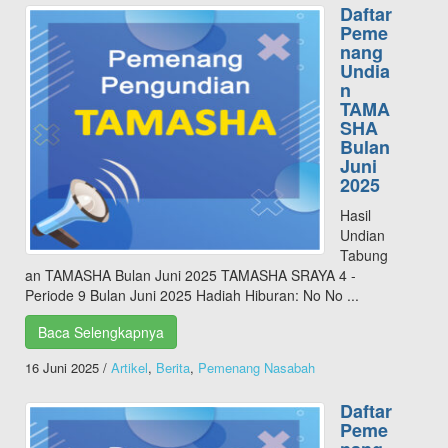
Daftar
Peme
nang
Undia
n
TAMA
SHA
Bulan
Juni
2025
Hasil
Undian
Tabung
an TAMASHA Bulan Juni 2025 TAMASHA SRAYA 4 -
Periode 9 Bulan Juni 2025 Hadiah Hiburan: No No ...
Baca Selengkapnya
16 Juni 2025
/
Artikel
,
Berita
,
Pemenang Nasabah
Daftar
Peme