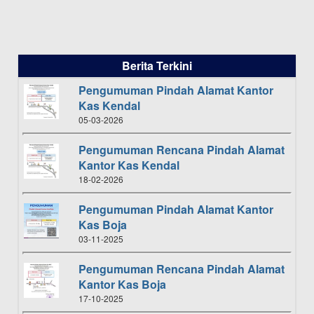
Berita Terkini
Pengumuman Pindah Alamat Kantor
Kas Kendal
05-03-2026
Pengumuman Rencana Pindah Alamat
Kantor Kas Kendal
18-02-2026
Pengumuman Pindah Alamat Kantor
Kas Boja
03-11-2025
Pengumuman Rencana Pindah Alamat
Kantor Kas Boja
17-10-2025