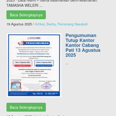
2025 · Data resmi – nama disamarkan demi keamanan.
TAMASHA WELERI ...
Baca Selengkapnya
19 Agustus 2025
/
Artikel
,
Berita
,
Pemenang Nasabah
Pengumuman
Tutup Kantor
Kantor Cabang
Pati 13 Agustus
2025
...
Baca Selengkapnya