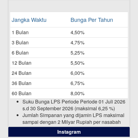
16-06-2025
Daftar Pemenang Undian TAMASHA
Jangka Waktu
Bunga Per Tahun
Bulan Mei 2025
1 Bulan
4,50%
20-05-2025
3 Bulan
4,75%
Laporan Keuangan Berkelanjutan
06-05-2025
6 Bulan
5,25%
12 Bulan
5,50%
Daftar Pemenang Undian TAMASHA
Bulan April 2025
24 Bulan
6,00%
15-04-2025
36 Bulan
6,75%
Pengumuman Nama Baru Perusahaan
60 Bulan
8,00%
03-03-2025
Suku Bunga LPS Periode Periode 01 Juli 2026
s.d 30 September 2026 (maksimal 6,25 %)
Jumlah Simpanan yang dijamin LPS maksimal
sampai dengan 2 Milyar Rupiah per nasabah
dalam satu bank
Instagram