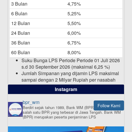
3 Bulan
4,75%
Laporan Keuangan Berkelanjutan
06-05-2025
6 Bulan
5,25%
12 Bulan
5,50%
Daftar Pemenang Undian TAMASHA
Bulan April 2025
24 Bulan
6,00%
15-04-2025
36 Bulan
6,75%
Pengumuman Nama Baru Perusahaan
60 Bulan
8,00%
03-03-2025
Suku Bunga LPS Periode Periode 01 Juli 2026
s.d 30 September 2026 (maksimal 6,25 %)
Jumlah Simpanan yang dijamin LPS maksimal
sampai dengan 2 Milyar Rupiah per nasabah
dalam satu bank
Instagram
bpr_wm
Follow Kami
Berdiri sejak tahun 1989, Bank WM (BPR) merupakan
ISI APLIKASI SEKARANG
salah satu BPR yang terbesar di Jawa Tengah.
Bank WM
(BPR) merupakan peserta penjaminan LPS