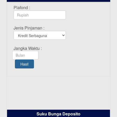
Daftar Pemenang Undian TAMASHA
Bulan Oktober 2025
Plafond :
16-10-2025
Daftar Pemenang Undian TAMASHA
Jenis Pinjaman :
Bulan September 2025
20-09-2025
Daftar Pemenang Undian TAMASHA
Jangka Waktu :
Bulan Agustus 2025
19-08-2025
Hasil
Pengumuman Tutup Kantor Kantor
Cabang Pati 13 Agustus 2025
12-08-2025
Daftar Pemenang Undian TAMASHA
Bulan Juli 2025
16-07-2025
Daftar Pemenang Undian TAMASHA
Suku Bunga Deposito