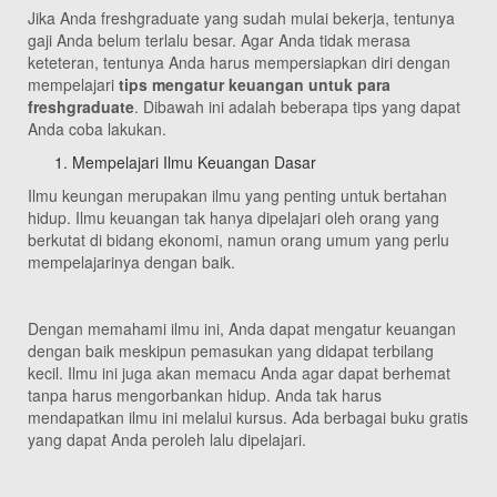
Jika Anda freshgraduate yang sudah mulai bekerja, tentunya
gaji Anda belum terlalu besar. Agar Anda tidak merasa
keteteran, tentunya Anda harus mempersiapkan diri dengan
mempelajari
tips mengatur keuangan untuk para
freshgraduate
. Dibawah ini adalah beberapa tips yang dapat
Anda coba lakukan.
Mempelajari Ilmu Keuangan Dasar
Ilmu keungan merupakan ilmu yang penting untuk bertahan
hidup. Ilmu keuangan tak hanya dipelajari oleh orang yang
berkutat di bidang ekonomi, namun orang umum yang perlu
mempelajarinya dengan baik.
Dengan memahami ilmu ini, Anda dapat mengatur keuangan
dengan baik meskipun pemasukan yang didapat terbilang
kecil. Ilmu ini juga akan memacu Anda agar dapat berhemat
tanpa harus mengorbankan hidup. Anda tak harus
mendapatkan ilmu ini melalui kursus. Ada berbagai buku gratis
yang dapat Anda peroleh lalu dipelajari.