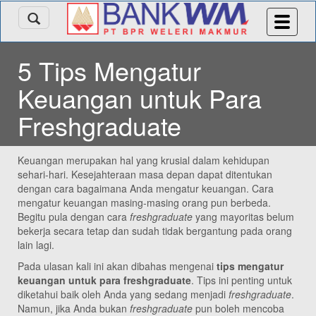
5 Tips Mengatur
Keuangan untuk Para
Freshgraduate
Keuangan merupakan hal yang krusial dalam kehidupan
sehari-hari. Kesejahteraan masa depan dapat ditentukan
dengan cara bagaimana Anda mengatur keuangan. Cara
mengatur keuangan masing-masing orang pun berbeda.
Begitu pula dengan cara
freshgraduate
yang mayoritas belum
bekerja secara tetap dan sudah tidak bergantung pada orang
lain lagi.
Pada ulasan kali ini akan dibahas mengenai
tips mengatur
keuangan untuk para freshgraduate
. Tips ini penting untuk
diketahui baik oleh Anda yang sedang menjadi
freshgraduate
.
Namun, jika Anda bukan
freshgraduate
pun boleh mencoba