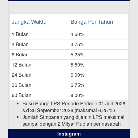
Bulan Juni 2025
16-06-2025
Daftar Pemenang Undian TAMASHA
Jangka Waktu
Bunga Per Tahun
Bulan Mei 2025
1 Bulan
4,50%
20-05-2025
3 Bulan
4,75%
Laporan Keuangan Berkelanjutan
06-05-2025
6 Bulan
5,25%
12 Bulan
5,50%
Daftar Pemenang Undian TAMASHA
Bulan April 2025
24 Bulan
6,00%
15-04-2025
36 Bulan
6,75%
Pengumuman Nama Baru Perusahaan
60 Bulan
8,00%
03-03-2025
Suku Bunga LPS Periode Periode 01 Juli 2026
s.d 30 September 2026 (maksimal 6,25 %)
Jumlah Simpanan yang dijamin LPS maksimal
sampai dengan 2 Milyar Rupiah per nasabah
dalam satu bank
Instagram